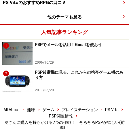
PS VitaのおすすめRPGの口コミ
他のテーマも見る
人気記事ランキング
PSPでメールを活用！Gmailを使おう
1
2006/10/29
PSP後継機に見る、これからの携帯ゲーム機のあ
2
り方
2011/06/20
>
>
>
>
>
All About
趣味
ゲーム
プレイステーション
PS Vita
>
PSP関連情報
奥さんに購入を持ちかける7つの作戦！ そろそろPSPが欲しい(前
編)！