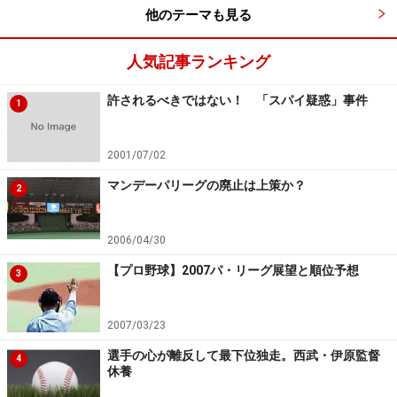
他のテーマも見る
人気記事ランキング
許されるべきではない！ 「スパイ疑惑」事件
1
2001/07/02
マンデーパリーグの廃止は上策か？
2
2006/04/30
【プロ野球】2007パ・リーグ展望と順位予想
3
2007/03/23
選手の心が離反して最下位独走。西武・伊原監督
4
休養