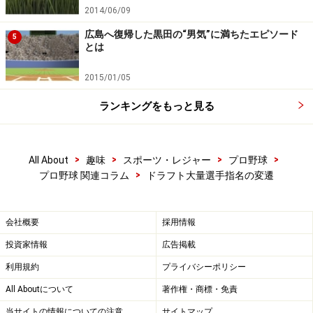
2014/06/09
広島へ復帰した黒田の“男気”に満ちたエピソード
5
とは
2015/01/05
ランキングをもっと見る
>
>
>
>
All About
趣味
スポーツ・レジャー
プロ野球
>
プロ野球 関連コラム
ドラフト大量選手指名の変遷
会社概要
採用情報
投資家情報
広告掲載
利用規約
プライバシーポリシー
All Aboutについて
著作権・商標・免責
当サイトの情報についての注意
サイトマップ