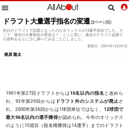
ドラフト大量選手指名の変遷
(2ページ目)
先日のドラフトで話題となったのがオリックスの14選手指名でした。そ
こで「過去の大量指名の歴史は？」とふと思い、過去のドラフト会議で
の資料をもとに少し調べてみることにしました。
更新日：
2001年12月01日
梶原 龍太
1991年第27回ドラフトからは
10名以内の指名
と改めら
れ、93年第29回からは
ドラフト外のシステムが廃止
さ
れ、2000年第36回からは1球団単位ではなく、
12球団で
最大96名以内の選手獲得
が認められ、今年のオリックス
のように15巡目（指名権獲得は14選手）までのドラフト