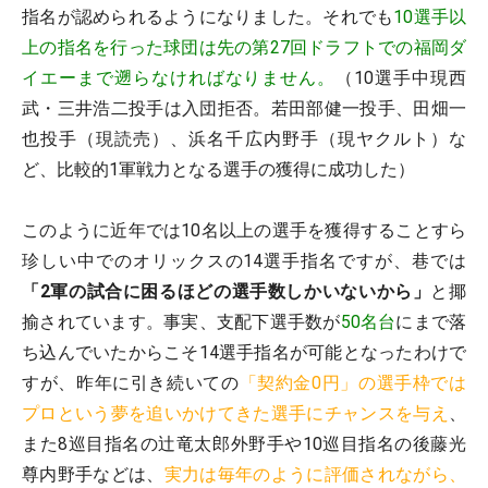
指名が認められるようになりました。それでも
10選手以
上の指名を行った球団は先の第27回ドラフトでの福岡ダ
イエーまで遡らなければなりません。
（10選手中現西
武・三井浩二投手は入団拒否。若田部健一投手、田畑一
也投手（現読売）、浜名千広内野手（現ヤクルト）な
ど、比較的1軍戦力となる選手の獲得に成功した）
このように近年では10名以上の選手を獲得することすら
珍しい中でのオリックスの14選手指名ですが、巷では
「2軍の試合に困るほどの選手数しかいないから」
と揶
揄されています。事実、支配下選手数が
50名台
にまで落
ち込んでいたからこそ14選手指名が可能となったわけで
すが、昨年に引き続いての
「契約金0円」の選手枠では
プロという夢を追いかけてきた選手にチャンスを与え
、
また8巡目指名の辻竜太郎外野手や10巡目指名の後藤光
尊内野手などは、
実力は毎年のように評価されながら、