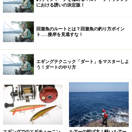
における誘いの決定版！
回遊魚のルートとは？回遊魚の釣り方ポイン
ト……接岸を見逃すな！
先端に取り付けられているのがラインを結ぶための「ア
イ」、ボディーの頭に当たる部分には「目（アイ）」が
取り付けられていてる。餌木の目はこの製品のようにリ
エギングテクニック「ダート」をマスターしよ
う！ダートのやり方
アルな3Dレーザーアイが採用されているもののほか、小
さな夜光玉がつけられているものもある。どちらが良い
かはイカのコンディションや地域によっても違うので、
この部分にこだわってみるのも面白いはずだ。
目の後ろには鳥の羽が取り付けられていて、この部分は
「ボロ」とか「胸ボロ」、「胸ヒゲ」などと呼ばれてい
る。胸ボロは水中で怪しく動き、これがあることによっ
エギングでのエギチューニン
ルアーの投げ方！軽いルアー