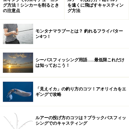
て初めて餌木といえるほど重要なパーツになる。目と胸
グ方法！シンカーを削るとき
を遠くに飛ばすキャスティン
の注意点
グ方法
ボロの下には露出した「シンカー（鉛）」が見えてい
る。この位置に重心があることによって、餌木は頭をや
や下に向けながらゆっくりと沈んでゆく。餌木のバラン
モンタナマラブーとは？ 釣れるフライパター
スを決めるほか、ここに糸オモリなどを巻きつけて沈み
ン4つ！
を早くすることもできる。逆に少し削ってやれば通常よ
りもゆっくり沈ませることも可能だ。
シーバスフィッシング用語……最低限これだけ
は知っておこう！
くびれたボディーの後端には「傘針」が取り付けられて
いて、イカはこの部分に引っかかることになる。「カン
ナ」と呼ばれることもあるこのパーツにも形状がいろい
「見えイカ」の釣り方のコツ！アオリイカをエ
ろある。根ガカリを防止するために下半分の針が無いタ
ギングで攻略
イプや、黒く塗られているタイプなど様々だ。
ルアーの投げ方のコツは？ブラックバスフィッ
シングでのキャスティング
餌木のサイズ