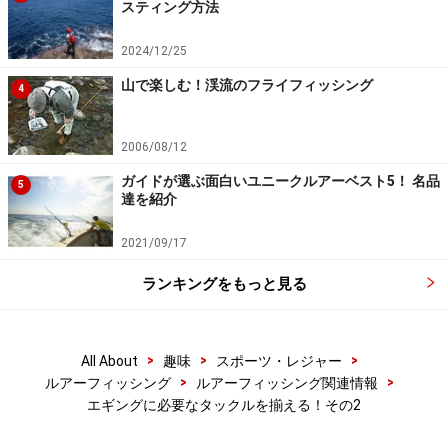
スティング方法
2024/12/25
これからエギングをはじめるみなさんは餌木の大きさを
山で楽しむ！渓流のフライフィッシング
4
決めるときに若干注意してほしいことがある。餌木は号
数によって沈下スピードが変わり、ガイドが良く使うヤ
2006/08/12
マシタの「エギ王Q ベーシックモデル」の場合、2.5号の
沈下スピードが約3.0～3.5秒／mで、4.0号になると約2.7
ガイドが選ぶ面白いユニークルアーベスト5！ 名品
5
達を紹介
～3.2秒／mとなっている。
2021/09/17
実際に釣りをする場合は体内時計でカウントするため違
ランキングをもっと見る
いは若干だが、リズムを崩してしまう可能性があるの
だ。それ以外にも餌木のボディーが受ける潮流の影響な
ども考えると、慣れないうちに餌木のサイズをちょこち
>
>
>
All About
趣味
スポーツ・レジャー
ょこ変えるのはオススメできない。同様の理由で、メー
>
>
ルアーフィッシング
ルアーフィッシング関連情報
カーが違う餌木や沈下スピードが異なる製品などもなる
エギングに必要なタックルを揃える！その2
べく避けてほしい。