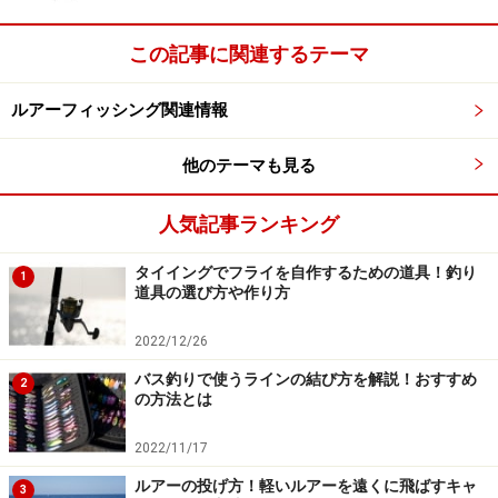
餌木の各部名称が分かったところで、次はサイズの解説
この記事に関連するテーマ
をしておこう。餌木の大きさは「寸」や「号」で区別さ
れているのが特長。寸で分かると思うが1寸、あるいは1
ルアーフィッシング関連情報
号は約3cmと思ってもらって構わない。3寸、3号の餌木
なら約9cmの大きさになるという具合だ。ちなみにガイ
他のテーマも見る
ドの今後の記事では「号」で統一するので覚えておいて
ほしい。
人気記事ランキング
タイイングでフライを自作するための道具！釣り
エギングで使われるサイズは2.5号～4.0号で、センチメ
1
道具の選び方や作り方
ートルに換算すると約7.5cm～12cmになる。市販されて
いる餌木はほぼすべて0.5号刻みなので下の画像にあるよ
2022/12/26
うに、大きいほうから4.0号、3.5号、3.0号、2.5号という
バス釣りで使うラインの結び方を解説！おすすめ
2
の方法とは
具合になる。号数の選び方だが、大型のイカになるほど
餌木を大きく、逆に小型のイカほど小さくすればよい。
2022/11/17
ルアーの投げ方！軽いルアーを遠くに飛ばすキャ
3