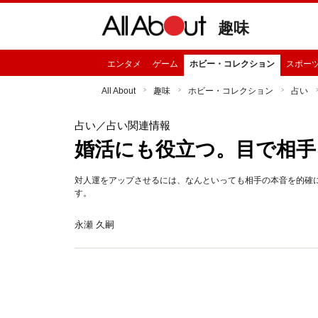
趣味
エンタメ
ゲーム
ホビー・コレクション
スポー
All About
趣味
ホビー・コレクション
占い
占い
／占い関連情報
婚活にも役立つ。目で相手
対人運をアップさせるには、なんといっても相手の本音を的確
す。
永瀬 久嗣