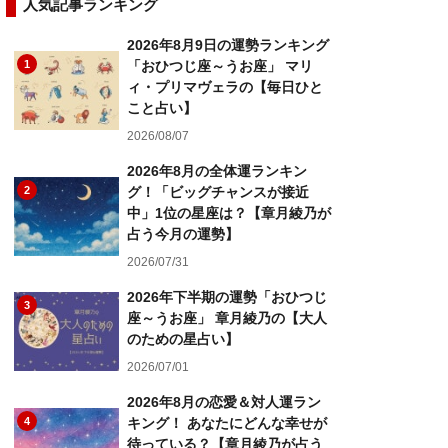
人気記事ランキング
2026年8月9日の運勢ランキング
1
「おひつじ座～うお座」 マリ
ィ・プリマヴェラの【毎日ひと
こと占い】
2026/08/07
2026年8月の全体運ランキン
2
グ！「ビッグチャンスが接近
中」1位の星座は？【章月綾乃が
占う今月の運勢】
2026/07/31
2026年下半期の運勢「おひつじ
3
座～うお座」 章月綾乃の【大人
のための星占い】
2026/07/01
2026年8月の恋愛＆対人運ラン
4
キング！ あなたにどんな幸せが
待っている？【章月綾乃が占う