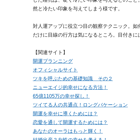
然と冷たい印象を与えてしまう様です。
対人運アップに役立つ目の観察テクニック。如
だけに目線の行方は気になるところ。目付きに
【関連サイト】
開運プランニング
オフィシャルサイト
ツキを呼ぶための基礎知識 その２
ニューエイジ的幸せになる方法！
65億1105万の幸せ探し！
ツイてる人の共通点！ロングバケーション
開運を幸せに導くためには？
恋愛を通して開運するためには？
あなたのオーラはもっと輝く！
結婚出産？女性の幸せを考える！