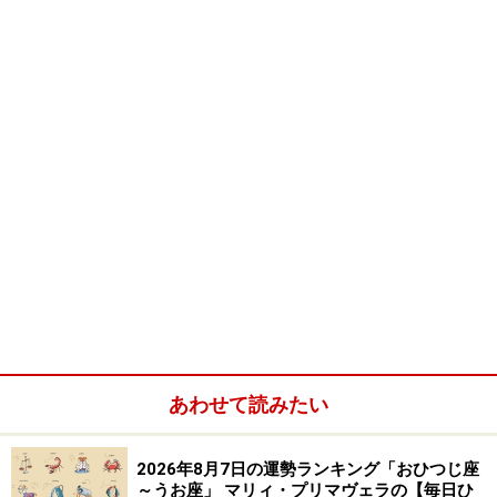
化」を実現することにあるのではないでしょうか？
もちろん、毎日を安心して暮らすには、ある程度のお金
が必要です。幸せになるためには、楽しい恋愛もしたく
なります。
ただ、これらはどれも「最終的な幸せをつかむ」までの
手段や過程であってそれ自体が目的ではありません。
私達は、この地球上の霊長類として、唯一「こころ」を
与えられています。そして、この「こころ」を自分達の
意思と努力でコントロールしながら、進化させてゆくこ
とが私達に神様から与えられた役割なのではないでしょ
あわせて読みたい
うか？
2026年8月7日の運勢ランキング「おひつじ座
お金や物は、私達が人生という長い修行場で「こころの
～うお座」 マリィ・プリマヴェラの【毎日ひ