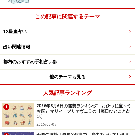
次のページ
では開運の本当の意味を解き明かします。
この記事に関連するテーマ
※記事内容は執筆時点のものです。最新の内容をご確認くださ
い。
12星座占い
次のページへ
1
/
3
占い関連情報
都内のおすすめ手相占い師
他のテーマも見る
人気記事ランキング
2026年8月6日の運勢ランキング「おひつじ座～う
1
お座」 マリィ・プリマヴェラの【毎日ひとこと占
い】
2026/08/05
今週の運勢「滋養と休息で、底力を上げていきま