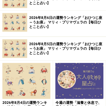
とこと占い】
進化」という厳しい目的を果たすために神様に与えられ
た人生の清涼剤のようなもの。
2026年8月6日の運勢ランキング「おひつじ座
～うお座」 マリィ・プリマヴェラの【毎日ひ
私達は、時にはお金で好きなものを買ったり、おいしい
とこと占い】
ものを食べたりする事で、厳しい修行の中にも喜びを見
出すことが出来ます。
2026年8月5日の運勢ランキング「おひつじ座
～うお座」 マリィ・プリマヴェラの【毎日ひ
逆にこういった楽しみが一切許されなくなってしまえ
とこと占い】
ば、私達の人生はとっても窮屈なものになってしまい
「こころの進化」などといっている場合ではなくなって
しまうでしょう。
神様は、私達が自然との調和をはかりながら、正しいこ
ころを持っていれば、必要最低限の物質的豊かさは、む
こうから自然にやってくるようにとりはからってくれま
2026年8月4日の運勢ランキ
今週の運勢「滋養と休息で、
す。