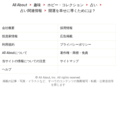
>
>
>
>
All About
趣味
ホビー・コレクション
占い
>
占い関連情報
開運を幸せに導くためには？
会社概要
採用情報
投資家情報
広告掲載
利用規約
プライバシーポリシー
All Aboutについて
著作権・商標・免責
当サイトの情報についての注意
サイトマップ
ヘルプ
© All About, Inc. All rights reserved.
掲載の記事・写真・イラストなど、すべてのコンテンツの無断複写・転載・公衆送信等
を禁じます