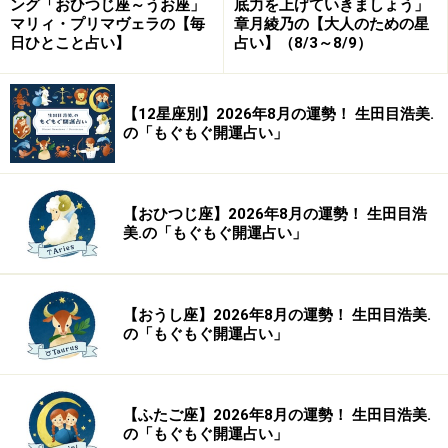
ング「おひつじ座～うお座」
底力を上げていきましょう」
マリィ・プリマヴェラの【毎
章月綾乃の【大人のための星
日ひとこと占い】
占い】（8/3～8/9）
「そんなのきれいごとだよ！」とみなさんは思われまし
たか？
【12星座別】2026年8月の運勢！ 生田目浩美.
そう思われた方は、おそらく「私達の一生が死んでしま
の「もぐもぐ開運占い」
えばそれでおしまい」と考えているからでしょう。
【おひつじ座】2026年8月の運勢！ 生田目浩
確かに、この世の中には貧困にあえぎながら一度も物質
美.の「もぐもぐ開運占い」
的豊かさの恩恵にあずかる事無く、人生を終えてしまう
人達もたくさんいます。
【おうし座】2026年8月の運勢！ 生田目浩美.
でも、そういう場合でも、正しいこころを持ち続け「こ
の「もぐもぐ開運占い」
ころの進化」という目的を果たそうと努力した人達には
いつか必ず幸せが訪れる事を神様は約束してくれていま
す。
【ふたご座】2026年8月の運勢！ 生田目浩美.
の「もぐもぐ開運占い」