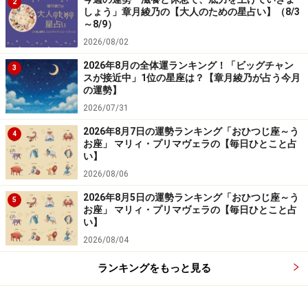
2
しょう」章月綾乃の【大人のための星占い】（8/3
～8/9）
2026/08/02
2026年8月の全体運ランキング！「ビッグチャン
3
スが接近中」1位の星座は？【章月綾乃が占う今月
の運勢】
2026/07/31
2026年8月7日の運勢ランキング「おひつじ座～う
4
お座」 マリィ・プリマヴェラの【毎日ひとこと占
い】
2026/08/06
2026年8月5日の運勢ランキング「おひつじ座～う
5
お座」 マリィ・プリマヴェラの【毎日ひとこと占
い】
2026/08/04
ランキングをもっと見る