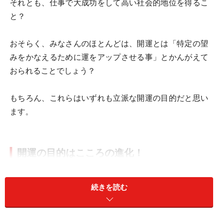
それとも、仕事で大成功をして高い社会的地位を得るこ
と？
おそらく、みなさんのほとんどは、開運とは「特定の望
みをかなえるために運をアップさせる事」とかんがえて
おられることでしょう？
もちろん、これらはいずれも立派な開運の目的だと思い
ます。
開運の目的はこころの進化！
しかし、開運の本当の目的は、単に物質的な欲を満たす
だけでなく「わたしたちが持って生まれたキャラクター
続きを読む
を活かしながら、社会の役にたって、毎日、安心して幸
せに暮らす」こと。そして、最終的には「こころの進