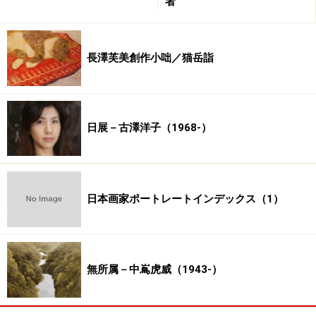
者
長澤芙美創作小咄／猫岳詣
日展－古澤洋子（1968-）
日本画家ポートレートインデックス（1）
無所属－中嶌虎威（1943-）