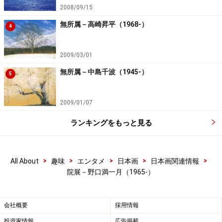
2008/09/15
無所属－高崎昇平（1968-）
4
2009/03/01
無所属－中島千波（1945-）
5
2009/01/07
ランキングをもっと見る
>
>
>
>
>
All About
趣味
エンタメ
日本画
日本画関連情報
院展－野口満一月（1965-）
会社概要
採用情報
投資家情報
広告掲載