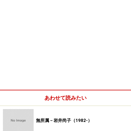
「月の音色」
■
現代日本画家【院展】一覧に戻る
■
画家総索引へ
あわせて読みたい
※記事内容は執筆時点のものです。最新の内容をご確認くださ
い。
無所属－岩井尚子（1982-）