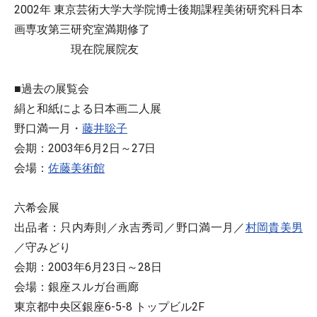
2002年 東京芸術大学大学院博士後期課程美術研究科日本
画専攻第三研究室満期修了
現在院展院友
■過去の展覧会
絹と和紙による日本画二人展
野口満一月・
藤井聡子
会期：2003年6月2日～27日
会場：
佐藤美術館
六希会展
出品者：只内寿則／永吉秀司／野口満一月／
村岡貴美男
／守みどり
会期：2003年6月23日～28日
会場：銀座スルガ台画廊
東京都中央区銀座6-5-8 トップビル2F