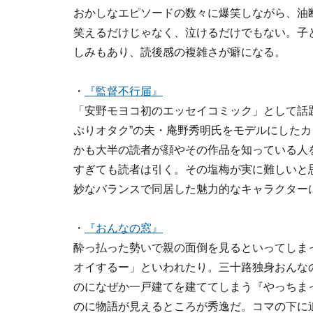
おかしなエピソードの数々に爆笑しながら、油
笑えるだけじゃなく、泣けるだけでもない。子
しみもあり、読後感の複雑さが癖になる。
・
『監督不行届』
「安野モヨコ初のエッセイコミック」として話題
ぷりオタク”の夫・庵野秀明氏をモデルにした
かも大半の読者が顔やその作品を知っている人
すぎても読者は引く。その塩梅が実に難しいと
妙なバランスで同居した魅力的なキャラクター
・
『おんなの窓』
酔っ払った勢いで親の面倒を見るといってしま
オイするー」といわれたり。三十路独身おんな
のになぜか一戸建てを建ててしまう『やっちまっ
のに物語が見えるところが秀逸だ。コマの下に