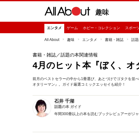
趣味
エンタメ
ゲーム
ホビー・コレクション
スポー
All About
趣味
エンタメ
書籍・雑誌
話題
書籍・雑誌
／話題の本関連情報
4月のヒット本『ぼく、オ
前月のベストセラーの中から1冊選び、あとづけでゴタクを並べ
オタリーマン』。ガイド厳選コミックエッセイも紹介！
石井 千湖
話題の本 ガイド
年間300冊以上の本を読むブックレビュアーがジ