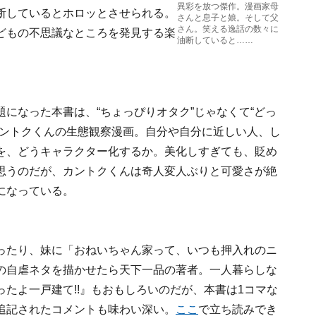
異彩を放つ傑作。漫画家母
断しているとホロッとさせられる。
さんと息子と娘。そして父
さん。笑える逸話の数々に
どもの不思議なところを発見する楽
油断していると……
になった本書は、“ちょっぴりオタク”じゃなくて“どっ
カントクくんの生態観察漫画。自分や自分に近しい人、し
を、どうキャラクター化するか。美化しすぎても、貶め
思うのだが、カントクくんは奇人変人ぶりと可愛さが絶
になっている。
ったり、妹に「おねいちゃん家って、いつも押入れのニ
の自虐ネタを描かせたら天下一品の著者。一人暮らしな
たよ一戸建て!!』もおもしろいのだが、本書は1コマな
追記されたコメントも味わい深い。
ここ
で立ち読みでき