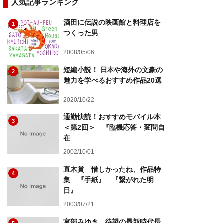
人気記事ランキング
酒田に伝説の映画館と料理店を
1
つくった男
2008/05/06
短編小説！ 日本や海外の文豪の
2
魅力を学べるおすすめ作品20選
2020/10/22
通勤快読！おすすめモバイル本
3
＜第2回＞ 『臨機応答・変問自
在
2002/10/01
直木賞 惜しかったね、作品特
4
集 『手紙』 『繋がれた明
日』
2003/07/21
宮部みゆき、待望の最新時代長