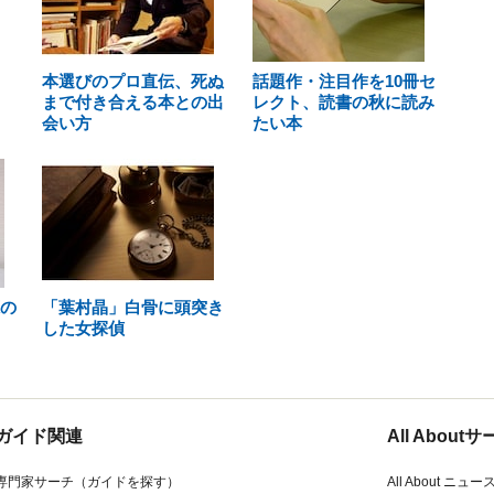
本選びのプロ直伝、死ぬ
話題作・注目作を10冊セ
まで付き合える本との出
レクト、読書の秋に読み
会い方
たい本
鹿の
「葉村晶」白骨に頭突き
した女探偵
ガイド関連
All Abou
専門家サーチ（ガイドを探す）
All About ニュー