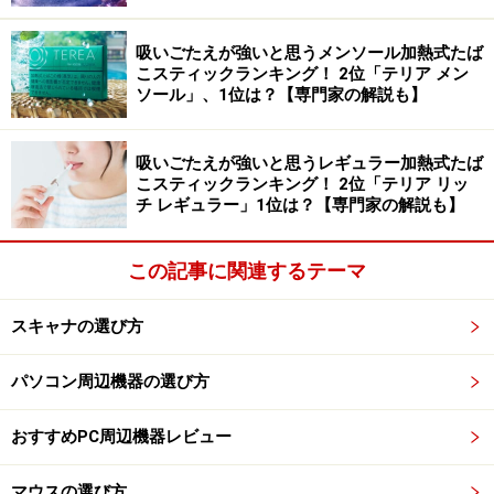
本体サイズは高さ95.5×幅48.6×厚さ14.1mm、重さは約
吸いごたえが強いと思うメンソール加熱式たば
80g。フル充電すれば、約4時間の連続通信が可能だ。
こスティックランキング！ 2位「テリア メン
USB充電にも対応するUSBミニ端子も搭載しているの
ソール」、1位は？【専門家の解説も】
で、ノートPCと接続すればバッテリーの心配もない。
microSD/microSDHC対応のメモリーカードスロットも内
吸いごたえが強いと思うレギュラー加熱式たば
蔵しているので、メモリーカードリーダー・ライターと
こスティックランキング！ 2位「テリア リッ
チ レギュラー」1位は？【専門家の解説も】
して使うことも可能だ。
この記事に関連するテーマ
※記事内容は執筆時点のものです。最新の内容をご確認くださ
スキャナの選び方
い。
パソコン周辺機器の選び方
次のページへ
1
/
2
おすすめPC周辺機器レビュー
マウスの選び方