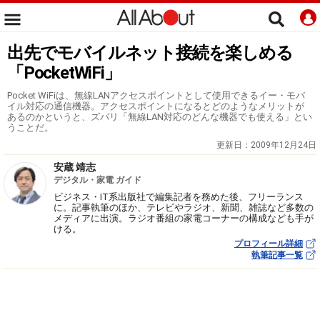
出先でモバイルネット接続を楽しめる
「PocketWiFi」
Pocket WiFiは、無線LANアクセスポイントとして使用できるイー・モバ
イル対応の通信機器。アクセスポイントになるとどのようなメリットが
あるのかというと、ズバリ「無線LAN対応のどんな機器でも使える」とい
うことだ。
更新日：
2009年12月24日
安蔵 靖志
デジタル・家電 ガイド
ビジネス・IT系出版社で編集記者を務めた後、フリーランス
に。記事執筆のほか、テレビやラジオ、新聞、雑誌など多数の
メディアに出演。ラジオ番組の家電コーナーの構成なども手が
ける。
プロフィール詳細
執筆記事一覧