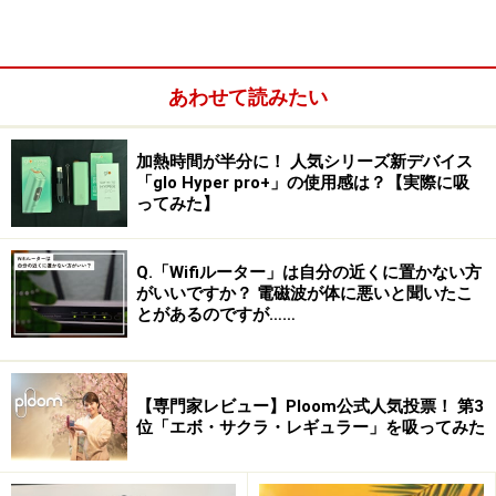
あわせて読みたい
加熱時間が半分に！ 人気シリーズ新デバイス
「glo Hyper pro+」の使用感は？【実際に吸
無線LAN対応機器ならどれでも使える
ってみた】
Pocket WiFiは、無線LANアクセスポイントとして使用で
Q.「Wifiルーター」は自分の近くに置かない方
きるイー・モバイル対応の通信機器。アクセスポイント
がいいですか？ 電磁波が体に悪いと聞いたこ
になるとどのようなメリットがあるのかというと、ズバ
とがあるのですが……
リ「無線LAN対応のどんな機器でも使える」ということ
だ。
【専門家レビュー】Ploom公式人気投票！ 第3
位「エボ・サクラ・レギュラー」を吸ってみた
一般的なモバイル通信機器の場合、ノートPCのUSB端子
やPCカードスロット、Expressカードスロットなどに接
続して利用する。このためノートPC（デスクトップPC