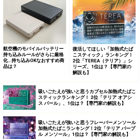
でも可）との接続がほぼ必須になる。一部PDA（携帯情
報端末）に対応しているモデルもあるが、当然ニンテン
ドーDS、PSP、iPod touchなどの無線LAN対応機器で利
用することはできない。ソフトなどを利用すればノート
PCやPDAが代わりにアクセスポイントになることも可能
航空機のモバイルバッテリー
復活してほしい「加熱式たば
だが、一般的なユーザーが手を出せるような気軽さは全
持ち込みルールがさらに厳格
こスティック」ランキング！
くなくなってしまう。
化…持ち込みOKなおすすめ商
2位「TEREA（テリア）」シ
品は？
リーズ、1位は？【専門家の
解説も】
だがPocket WiFiの場合、電源をオンにすれば無線LANア
クセスポイントモードがスタートするので、PSPやDSな
吸いごたえが強いと思うカプセル加熱式たばこ
どの機器から無線LANで手軽にインターネットアクセス
スティックランキング！ 2位「テリア オアシ
ができるようになる。インターネット経由で対戦するオ
ス パール」、1位は？【専門家の解説も】
ンラインゲームなども利用可能だ。もちろん、一度接続
の設定を保存しておけば、次回からは接続の手間はほと
吸いごたえが強いと思うフレーバーメンソール
加熱式たばこランキング！2位「テリア パープ
んどない。
ル メンソール」1位は？【専門家の解説も】