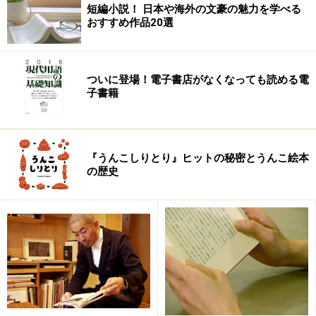
短編小説！ 日本や海外の文豪の魅力を学べる
いや、正直のところ、かなりガツンときた。
おすすめ作品20選
そして、月日が流れ、彼が信州・安曇野に住居を移しそ
こで白い花ばかりの庭作りに没頭しているという話を聞
ついに登場！電子書店がなくなっても読める電
いた時には、いささかガッカリしたものだった。ああ、
子書籍
あんなギラギラした作品を世に出した丸山健二が、「癒
しの庭造り」!? ガーデニングの歓びを描いた『安曇野
の白い庭』は読まずじまいだったのだが・・・。久々の
『うんこしりとり』ヒットの秘密とうんこ絵本
長編、しかも「庭」を重要なモティーフにした作品とい
の歴史
うことで、個人的には、ちょっとした賭けの気分で手に
とった。
で、考えを改めた。
著者にとって、作庭は、癒しとか、そんな生っちょろい
ものではないのだ。庭とは彼にとって生と死を凝視する
フィルターであり、そこを作る行為は、己の創造力の極