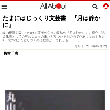
たまにはじっくり文芸書 『月は静か
に』
魂の根源を問いつづける著者の久々の長編作『月は静かに』に紹介。戦
災孤児としての苛烈な日々の末たどりつい不毛の地で作庭に没頭する男
K。彼の魂がたどりつくのは歓喜か、それとも・・・。
更新日：
2003年02月22日
梅村 千恵