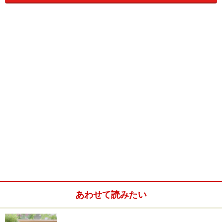
りと支えられ、常に流動している。左右均等のこの世界
は、美の無尽蔵な宝庫として真価を存分に発揮する――
生硬と思われるほど硬質な、大仰と思われるほど重量感
のあるこの描写。ああ、これぞ丸山健二。お元気そうで
何よりです、本当に。1ページめを開いて、私はまず、
ほっとした。そして、よっしゃ、気合入れて、読むぞ～
と。
少なくとも、個人的には、この著者の作品は、気合を入
れ泣ければ読めない、いや、気合を入れる価値があるの
である。
著者の『虹よ、冒涜の虹よ』は、10年以上以前の私にと
って、しごく特別な位置をしめていた作品であった。背
に七色に輝く刺青を背負って暗黒街を疾駆する主人公、
あわせて読みたい
幻影が散りばめられた魔術的リアリズムに満ちた作品世
界。