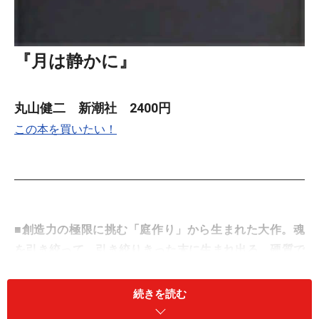
『月は静かに』
丸山健二 新潮社 2400円
この本を買いたい！
■創造力の極限に挑む「庭作り」から生まれた大作。魂
を引き絞って、引き絞りきった末に生まれ出る、硬質で
重量感ある描写は健在！
続きを読む
――無限なる現在と尽きることのない希望によってしっか