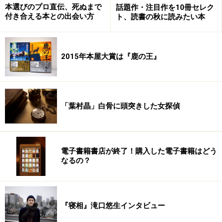
に挑む行為であるのだ、と。
本選びのプロ直伝、死ぬまで
話題作・注目作を10冊セレク
付き合える本との出会い方
ト、読書の秋に読みたい本
前置きがすっかり長くなってしまったが、さて、本作。
冒頭の言葉の主体、本作の語り手は、「庭」である。断
2015年本屋大賞は『鹿の王』
崖絶壁を望み、冬は根雪ですっぽり覆われる不毛の五百
坪の大地に野生種と園芸種が絶妙なる配合で配置された
「聖なる庭」である。そして、自身の聖性を誰よりもよ
く理解している「庭」自身が、語りだす。己の創造主で
「葉村晶」白骨に頭突きした女探偵
あり、管理者であった男Kの屍骸を抱いて、彼の生と死
を。男は、何のために、この庭を造ったのか、そこで何
を見、何を望み、何を望まなかったのか？
電子書籍書店が終了！購入した電子書籍はどう
なるの？
※記事内容は執筆時点のものです。最新の内容をご確認くださ
い。
『寝相』滝口悠生インタビュー
次のページへ
1
/
2