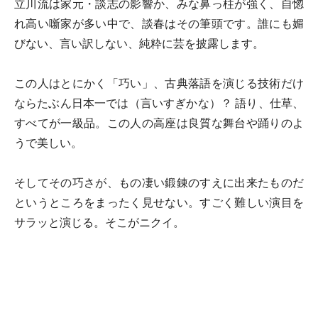
立川流は家元・談志の影響か、みな鼻っ柱が強く、自惚
れ高い噺家が多い中で、談春はその筆頭です。誰にも媚
びない、言い訳しない、純粋に芸を披露します。
この人はとにかく「巧い」、古典落語を演じる技術だけ
ならたぶん日本一では（言いすぎかな）？ 語り、仕草、
すべてが一級品。この人の高座は良質な舞台や踊りのよ
うで美しい。
そしてその巧さが、もの凄い鍛錬のすえに出来たものだ
というところをまったく見せない。すごく難しい演目を
サラッと演じる。そこがニクイ。