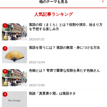
他のテーマも見る
人気記事ランキング
落語の枕（まくら）とは？役割や演目、始まり方
1
を予想する楽しみ方
2023/07/27
落語を習うには？ 落語の教室・身につける方法
2
2023/12/04
色物とは？ 寄席で重要な役割を果たす色物さん
3
2023/12/05
怪談「真景累ケ淵」は落語ネタ
4