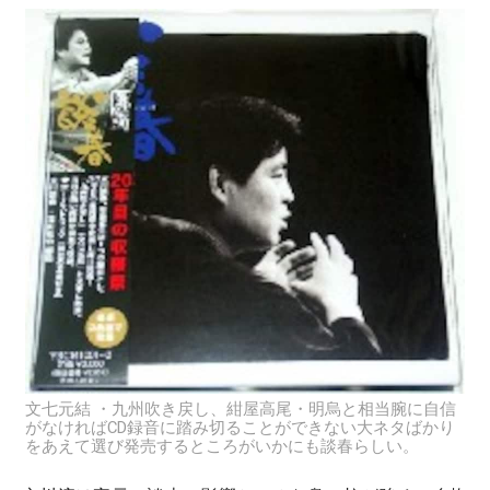
文七元結 ・九州吹き戻し、紺屋高尾・明烏と相当腕に自信
がなければCD録音に踏み切ることができない大ネタばかり
をあえて選び発売するところがいかにも談春らしい。