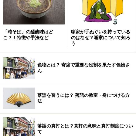
「時そば」の醍醐味はど
噺家が手ぬぐいを持っている
こ？！特徴や手法など
のはなぜ？噺家について知ろ
う
色物とは？ 寄席で重要な役割を果たす色物さ
ん
落語を習うには？ 落語の教室・身につける方
法
落語の真打とは？真打の意味と真打制度につい
て