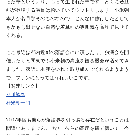
った華というより、もって生まれた華です。とくに若旦
那が登場する演目は聴いていてウットリします。小米朝
本人が若旦那そのものなので、どんなに修行したとして
もかもし出せない自然な若旦那の雰囲気を高座で見せて
くれる。
ここ最近は都内近郊の落語会に出演したり、独演会を開
催したりと関東でも小米朝の高座を観る機会が増えてき
ました。落語に本腰をいれて取り組んでくれるようよう
で、ファンにとってはうれしいこです。
【関連リンク】
立川談春
桂米朝一門
2007年度も彼らが落語界を引っ張る存在だということは
間違いありません。ぜひ、彼らの高座を観て聴いて、今