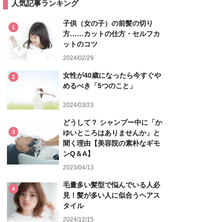
人気記事ランキング
子供（女の子）の前髪の切り
1
方……カットの仕方・セルフカ
ットのコツ
2024/02/29
女性が40歳になったら今すぐや
2
めるべき「5つのこと」
2024/03/23
どうして？ シャンプー中に「か
3
ゆいところはありませんか」と
聞く理由【美容院の素朴なギモ
ンQ＆A】
2023/04/13
毛量多い髪型で悩んでいる人必
4
見！髪が多い人に似合うヘアス
タイル
2024/12/15