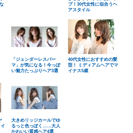
な
プ！30代女性に似合うヘ
アスタイル
「ジェンダーレスパー
40代女性におすすめの髪
マ」が気になる！今っぽ
型！ ミディアムヘアでマ
い魅力たっぷりヘア3選
イナス5歳
ヤ
大きめリッジカールでゆ
タイ
るっと色っぽく……大人
かわいい質感ヘア4選