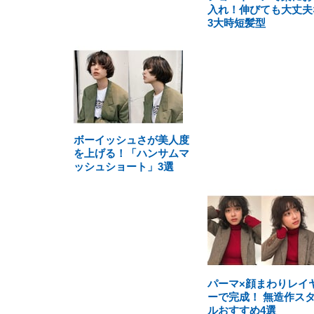
入れ！伸びても大丈夫
3大時短髪型
ボーイッシュさが美人度
を上げる！「ハンサムマ
ッシュショート」3選
パーマ×顔まわりレイ
ーで完成！ 無造作ス
ルおすすめ4選