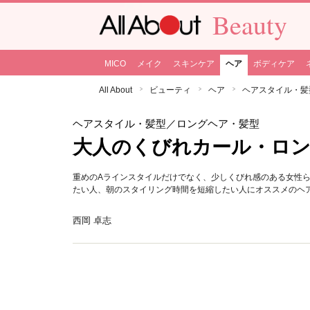
Beauty
MICO
メイク
スキンケア
ヘア
ボディケア
All About
ビューティ
ヘア
ヘアスタイル・髪
ヘアスタイル・髪型
／ロングヘア・髪型
大人のくびれカール・ロ
重めのAラインスタイルだけでなく、少しくびれ感のある女性
たい人、朝のスタイリング時間を短縮したい人にオススメのヘ
西岡 卓志