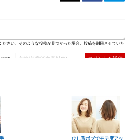
手
ひし形ボブでモテ度アッ