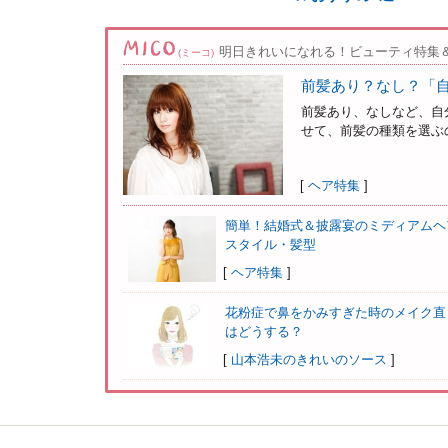
明日きれいになれる！ビューティ特集
(ミーコ)
前髪あり？なし？「
前髪あり、なしなど、自
せて、前髪の種類を選ぶの
[
ヘア特集
]
簡単！結婚式＆披露宴のミディアムヘ
スタイル・髪型
[
ヘア特集
]
花粉症で鼻をかみすぎた時のメイク直
はどうする？
[
山本浩未のきれいのソース
]