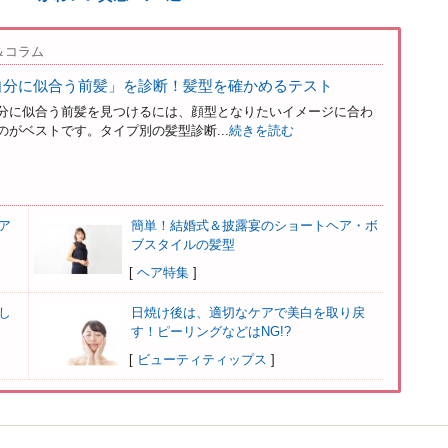
＆コラム
自分に似合う前髪」を診断！髪型を確かめるテスト
分に似合う前髪を見つけるには、顔型となりたいイメージに合わ
がベストです。タイプ別の髪型診断...
続きを読む
ア
簡単！結婚式＆披露宴のショートヘア・ボ
ブスタイルの髪型
[
ヘア特集
]
し
日焼け後は、適切なケアで美白を取り戻
す！ピーリングなどはNG!?
[
ビューティティップス
]