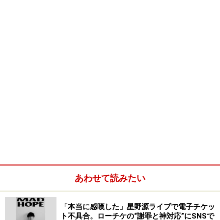
Clebanoff & His Orchestra 「Samba Of My Land」
Lesley Gore 「Sunshine, Lollipops And Rainbows」
Mel Torme 「On The Street Where You Live」
Nick De Caro 「Quiet Sunday」
Alice Babs & Ulrik Neumann 「The Way You Look
Tonight」
Sarah Vaughan 「Over The Rainbow」
Wes Montgomery 「What The World Needs Now Is
Love」
The Swingle Singers 「Largo - From The Harpsichord
Concerto In F Minor」
Chris Montez 「I Didn't Know What Time It Was」
あわせて読みたい
Sarah Vaughan 「A Lover's Concerto」
「本当に感嘆した」星野源ライブで電子チケッ
記事へ戻る
ト不具合。ローチケの“謝罪と神対応”にSNSで