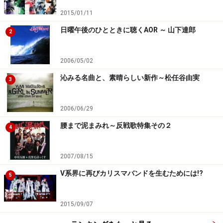
2015/01/11
日曜午後のひとときに聴くAOR ～ 山下達郎
2
2006/05/02
沁みる名曲と、素晴らしい新作～松任谷由実
3
2006/06/29
腰まで泥まみれ～反戦歌特集その２
4
2007/08/15
V系界に再びカリスマバンドを生むためには!?
5
2015/09/07