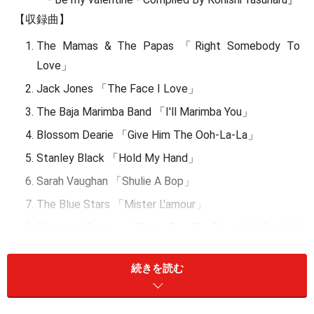
【収録曲】
The Mamas & The Papas 「Right Somebody To
Love」
Jack Jones 「The Face I Love」
The Baja Marimba Band 「I'll Marimba You」
Blossom Dearie 「Give Him The Ooh-La-La」
Stanley Black 「Hold My Hand」
Sarah Vaughan 「Shulie A Bop」
The Blue Stars 「Mister L'amour」
Blossom Dearie 「Doop-Doo-De-Doop (A Doodlin'
Song)」
続きを読む
Ronnie Aldrich 「If The Rain's Got To Fall」
Double Six Of Paris 「Ooh-Shoo-Be-Doo-Bee」