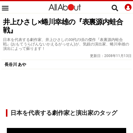
井上ひさし×蜷川幸雄の『表裏源内蛙合
戦』
日本を代表する劇作家、井上ひさしの30代の頃の傑作『表裏源内蛙合
戦』(おもてうらげんないかえるがっせん)が、気鋭の演出家、蜷川幸雄の
演出によって蘇ります！
更新日：
2008年11月13日
長谷川 あや
日本を代表する劇作家と演出家のタッグ