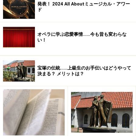
発表！ 2024 All Aboutミュージカル・アワー
ド
オペラに学ぶ恋愛事情……今も昔も変わらな
い！
宝塚の伝統……上級生のお手伝いはどうやって
決まる？ メリットは？
そのほかのキャスト陣も、高岡早紀、豊原功補、篠原と
もえ、六平直政といった個性派、実力派が勢ぞろい！
上演時間は4時間以上！