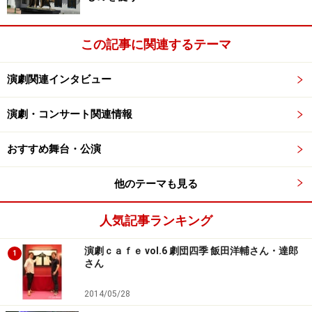
そうなんです。井上作品は言葉遊びがおもしろく、ま
た、さまざまなことを内包しているので、想像力をかき
この記事に関連するテーマ
たてられます。
今回、蜷川作品初登場となる上川も、「井上さんの初
演劇関連インタビュー
期の、過剰なところが多く、そこが魅力でもある作品。
その過剰さを蜷川さんの愛が包んでいる。どうぞ観に来
演劇・コンサート関連情報
てください」と手ごたえを感じている様子。
おすすめ舞台・公演
他のテーマも見る
※記事内容は執筆時点のものです。最新の内容をご確認くださ
人気記事ランキング
い。
演劇ｃａｆｅ vol.6 劇団四季 飯田洋輔さん・達郎
1
さん
次のページへ
1
/
2
2014/05/28