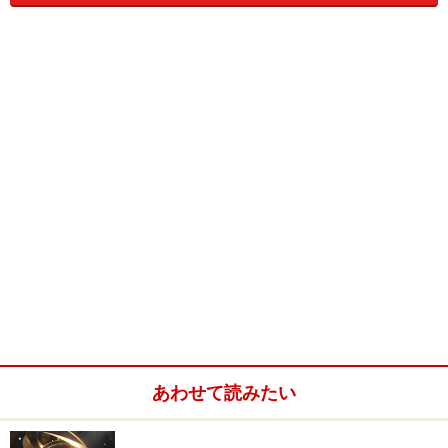
ら落とし公演を飾った、希代の劇作家、井上ひさしの30
代の頃の作品です。昔、むかーし、授業で名前を聞いた
ことのある（ような気もする？）江戸時代の奇人であり
天才、平賀源内を主人公に据えた抱腹絶倒音楽劇が蜷川
幸雄の演出で上演！ 長い間、演劇界の第一線を走り続
ける二人のタッグは今回で4度目となります。
さまざまなジャンルで多彩な才能を発揮しながらも、奇
人としても知られる平賀源内の生涯を、井上ひさしは音
楽劇によって展開していきます。なかでも特筆すべき
は、源内の表と裏を二つのキャラクターとして描いてい
る点。“表の源内”は、今回が蜷川作品初出演となる上川
隆也、“裏の源内”は蜷川作品ではすっかりおなじみとな
った勝村政信が務めます。
あわせて読みたい