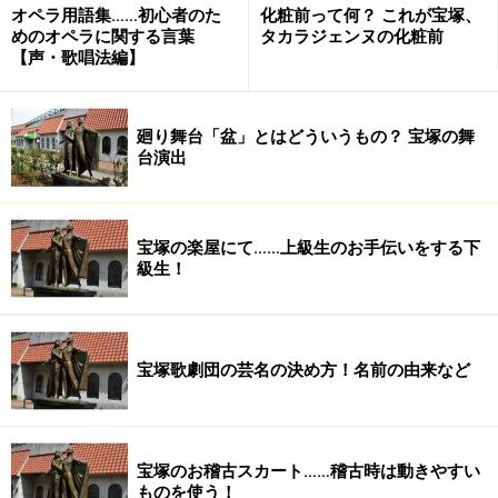
オペラ用語集……初心者のた
化粧前って何？ これが宝塚、
めのオペラに関する言葉
タカラジェンヌの化粧前
【声・歌唱法編】
実はこの作品、登場する俳優38人！ その38人が200以
廻り舞台「盆」とはどういうもの？ 宝塚の舞
上の役柄に挑みます。衣裳は400着、かつらも180！ 上
台演出
演時間も4時間に及び、これぞ、名実ともに「大作」。
初日前に行われた会見で、演出の蜷川氏は、「4時間我
慢して、いろいろな演じ方を楽しんでください。楽しん
宝塚の楽屋にて……上級生のお手伝いをする下
級生！
でいるうちに4時間経っていると思います」とひとこ
と。井上ひさしの作品については、「まじめな話がセッ
クスの話になっていったり、だじゃれがまじめな話につ
ながっていったりする。井上作品には世界のすべてが入
宝塚歌劇団の芸名の決め方！名前の由来など
っている」とコメント。
宝塚のお稽古スカート……稽古時は動きやすい
ものを使う！