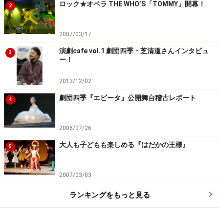
ロック★オペラ THE WHO’S「TOMMY」開幕！
2
2007/03/17
演劇cafe vol.1 劇団四季・芝清道さんインタビュ
3
ー！
2013/12/02
劇団四季『エビータ』公開舞台稽古レポート
4
2006/07/26
大人も子どもも楽しめる『はだかの王様』
5
2007/03/03
ランキングをもっと見る