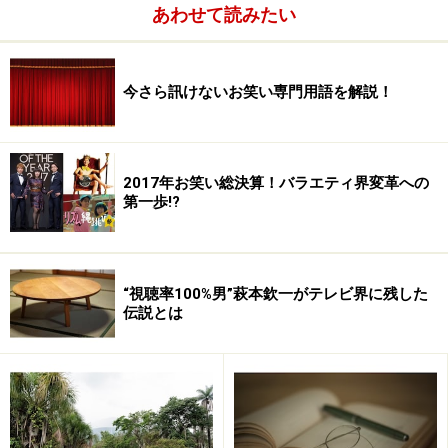
あわせて読みたい
今さら訊けないお笑い専門用語を解説！
2017年お笑い総決算！バラエティ界変革への
第一歩!?
なぜかフリーに頼りがちな日テレ
はるか以前には、フジテレビに対抗してアイドル女子ア
“視聴率100%男”萩本欽一がテレビ界に残した
ナユニット「DORA」を結成したこともある日本テレビ
伝説とは
ですが、ここ数年はバラエティで女子アナを積極的に売
り出していこうという意思が見られません。
むしろ『NEWS ZERO』の小林麻央、千花くららのよう
に、フリーの女性キャスターを育てていこうという姿勢