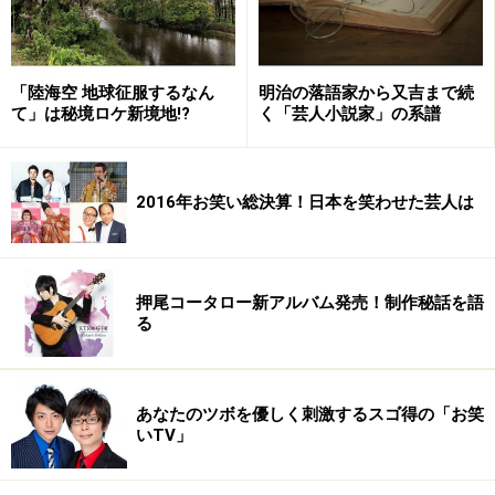
が目立ちます。西尾由佳理、宮崎宣子などバラエティ向
きの人材を擁していながら、ここぞという番組には外部
から起用しているのでは。
「陸海空 地球征服するなん
明治の落語家から又吉まで続
て」は秘境ロケ新境地!?
く「芸人小説家」の系譜
そこには何か理由があるような、ないような……。まあ、
気になる方はいろいろネット検索して調べてみてくださ
2016年お笑い総決算！日本を笑わせた芸人は
い(歯切れ悪!!)。
せっかくのエースが病気でダウンのTBS
押尾コータロー新アルバム発売！制作秘話を語
る
TBSといえば、押しも押されもしないエース格の女子ア
ナが、小林麻央のお姉さんでもある小林麻耶でした。
「でした」って過去形で語ることもないんですが、ご存
あなたのツボを優しく刺激するスゴ得の「お笑
いTV」
知のとおり、先ごろ交通事故にあい、全治３週間と診断
されました。少なくともこの春の特番は大事を取ってお