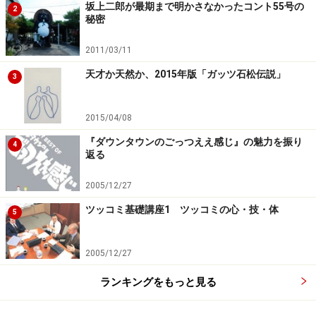
坂上二郎が最期まで明かさなかったコント55号の
2
秘密
次のページへ
1
/
2
2011/03/11
天才か天然か、2015年版「ガッツ石松伝説」
3
2015/04/08
『ダウンタウンのごっつええ感じ』の魅力を振り
4
返る
2005/12/27
ツッコミ基礎講座1 ツッコミの心・技・体
5
2005/12/27
ランキングをもっと見る