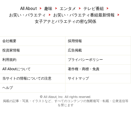
>
>
>
>
All About
趣味
エンタメ
テレビ番組
>
>
お笑い・バラエティ
お笑い・バラエティ番組最新情報
女子アナとバラエティの密な関係
会社概要
採用情報
投資家情報
広告掲載
利用規約
プライバシーポリシー
All Aboutについて
著作権・商標・免責
当サイトの情報についての注意
サイトマップ
ヘルプ
© All About, Inc. All rights reserved.
掲載の記事・写真・イラストなど、すべてのコンテンツの無断複写・転載・公衆送信等
を禁じます