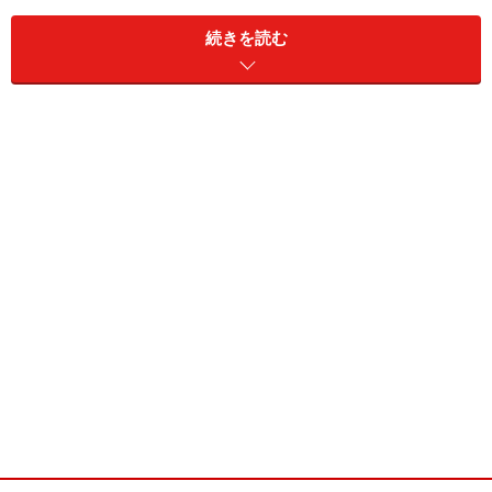
続きを読む
そしてもう一つは、女子アナ・スキャンダルがかなり目
立ち始めてきたことです。これに関しては、特に個人名
は出しませんが、各局満遍なく掲載されてますね。従来
から根強く残っていた「お堅い優等生」という 女子アナ
のイメージは、ここに来てほぼ消え去ったのではないで
しょうか。
というわけで、今後大きな波乱を迎えそうな予感を胸に
秘めつつ、現在の各局人気女子アナの傾向を、春の特番
バラエティをチェックしながら、分析してみたいと思い
ます。