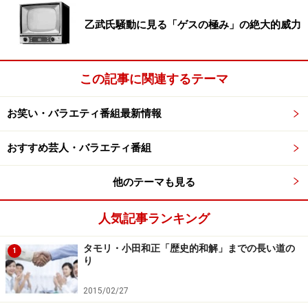
休みするのではないでしょうか。
乙武氏騒動に見る「ゲスの極み」の絶大的威力
しかし、これまでバラエティで活躍していた川田亜子も
退社してフリーとなり、バラエティの得意な青木裕子
この記事に関連するテーマ
は、起用しづらい状況下と、急に人材不足になってしま
った感があります。やはりここもしばらくは、フリーア
お笑い・バラエティ番組最新情報
ナに番組を任せることになるんでしょうか?
おすすめ芸人・バラエティ番組
次のページ
では、女子アナブームの火付け役フジテレビ
に、近年底力をつけてきているテレビ朝日、テレビ東京
他のテーマも見る
をご紹介！
テレビでは見られない素顔を綴ったエッセイにも人気が高
人気記事ランキング
まる
局を問わず、ニュースにバラエティにドラマに……と大活躍
タモリ・小田和正「歴史的和解」までの長い道の
の小林麻央
1
り
2015/02/27
※記事内容は執筆時点のものです。最新の内容をご確認くださ
い。