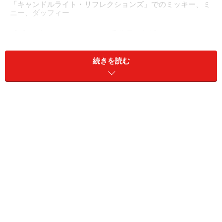
「キャンドルライト・リフレクションズ」でのミッキー、ミ
ニー、ダッフィー
【1】東京ディズニーシー（千葉県・舞浜）
■ハーバーサイド・クリスマス／2009年12月25日（金）
続きを読む
まで
「海と街のクリスマス」がテーマ。夜の水上エンターテ
イメント「キャンドル
ライト・リフレクションズ」は、7年目の今年でフィナ
ーレとなります。ほか
に「ビッグバンドビート～クリスマス・スペシャル～」
や「サンタとダッフィ
ーのホリデーグリーティング」など、パーク内はクリス
マスムード一色です。