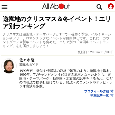
遊園地のクリスマス＆冬イベント！エリ
ア別ランキング
クリスマスは遊園地・テーマパークが1年で一番輝く季節。イルミネーシ
ョンやツリー、ロマンチックなイベントが目白押しです。これに、カウ
ントダウンや新年イベントも含めた、エリア別の「全国冬イベントラン
キング」をお届けしましょう！
更新日：
2009年11月30日
佐々木 隆
遊園地 ガイド
1990年代、雑誌や情報誌の取材で毎週のように遊園地を取材。
1999年、TVチャンピオン４代目遊園地王となったあとも、遊
園地・テーマパーク・動物園・水族館の記事を「るるぶ」など
の情報誌で提供し続けている。雑誌へのコメントやテレビ・ラ
ジオ出演も多数。
プロフィール詳細
執筆記事一覧