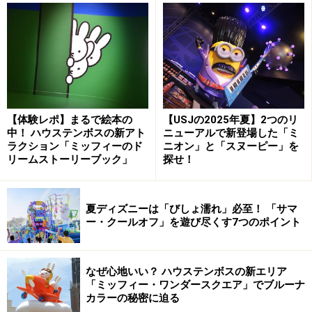
TEL：0570-00-8632 料金：1デーパスポート 大人
5800円、中学・高校生5000円、4歳～小学生3900円 営
業時間：日により異なる ©Disney
【体験レポ】まるで絵本の
【USJの2025年夏】2つのリ
絶叫タワーアトラクション「G-max」が、高さ50ｍの巨大ツ
中！ ハウステンボスの新アト
ニューアルで新登場した「ミ
リーに大変身！
ラクション「ミッフィーのド
ニオン」と「スヌーピー」を
リームストーリーブック」
探せ！
【3】
東武動物公園
（埼玉県・南埼玉）
■ウィンターイルミネーション“4Seasons”
／2010年1月11日（月祝）まで
夏ディズニーは「びしょ濡れ」必至！ 「サマ
ー・クールオフ」を遊び尽くす7つのポイント
開園以来、初めてとなる冬のイルミネーションです。コ
ンセプトは“4Seasons”。毎年この季節に、四季を彩る光
の演出を届けてくれます。1年目の今年は「春」をイメ
なぜ心地いい？ ハウステンボスの新エリア
ージし、湖畔のソメイヨシノは桜色に彩られ、アトラク
「ミッフィー・ワンダースクエア」でブルーナ
カラーの秘密に迫る
ション「G-max」は日本最大級の光のツリーとなりま