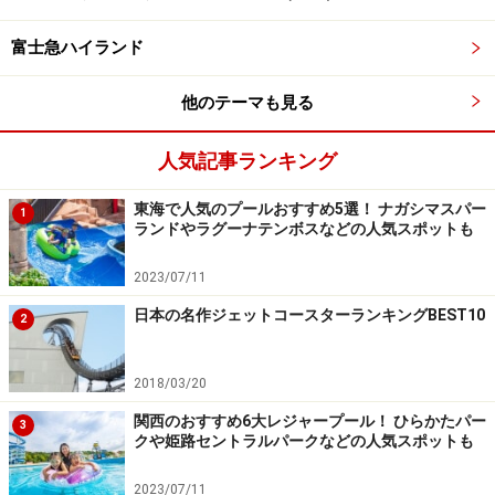
ョンがロマンチック。
■
ファイヤー・カウントダウン2010
富士急ハイランド
／2009年12月31日（木）
恒例のカウントダウン。時計が午前0時を指した瞬間、
他のテーマも見る
約1500発の花火で演出。
人気記事ランキング
東海で人気のプールおすすめ5選！ ナガシマスパー
1
ランドやラグーナテンボスなどの人気スポットも
薬師寺などがある日本ゾーンをはじめ、園内全体が幻想的に
2023/07/11
ライトアップ
日本の名作ジェットコースターランキングBEST10
2
【5】
東武ワールドスクウェア
（栃木県・鬼怒川）
2018/03/20
■イルミネーション in 東武ワールドスクウェア／2010年
関西のおすすめ6大レジャープール！ ひらかたパー
3
1月31日（日）まで
クや姫路セントラルパークなどの人気スポットも
通常営業後、16:00～19:30の数時間（土・日・祝と12月
2023/07/11