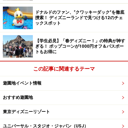
す。期間中は、通常の営業時間とは別となり、17:00から
再度営業。イルミネーション入園券は大人・小人共通で
ドナルドのファン、“クワッキーダック”を徹底
捜索！ ディズニーランドで見つける12のチェ
500円です。
ックスポット
【学生必見】「春ディズニー！」の特典が神す
ぎる！ ポップコーンが1000円オフ＆パスポー
トもお得に
時計機能付き大観覧車「コスモクロック21」の秒針を利用し
たカウントダウン
この記事に関連するテーマ
【4】
よこはまコスモワールド
（神奈川県・横浜みなとみらい）
遊園地イベント情報
■ファンタジー・ナイト2009
おすすめ遊園地
／2010年2月28日（日）まで
クリスマスまでのLEDイルミネーションツリー（高さ約
東京ディズニーリゾート
25ｍ）や、ピンクレッドの大観覧車「コスモクロック
21」など、約27万球のLEDライトを使ったイルミネーシ
ユニバーサル・スタジオ・ジャパン（USJ）