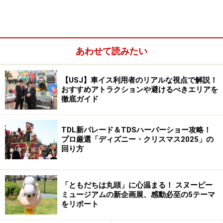
夜のシンデレラ城もクリスマスバージョンにライトアップ
【2】東京ディズニーランド（千葉県・舞浜）
あわせて読みたい
■クリスマス・ファンタジー
／2009年12月25日（金）まで
今年初登場の昼のパレード「ホワイトホリデーパレー
【USJ】車イス利用者のリアルな視点で解説！
おすすめアトラクションや避けるべきエリアを
ド」では、雪が降り積もるおとぎの国をイメージ。ミッ
徹底ガイド
キーやミニー、そしてサンタやスノーマウスなども登場
します。夜のパレードもクリスマスバージョン、「ホー
TDL新パレード＆TDSハーバーショー攻略！
ンテッドマンション」「カントリーベア・シアター」
プロ厳選「ディズニー・クリスマス2025」の
「イッツ・ア・スモールワールド」はクリスマススペシ
回り方
ャルプログラムです。パーク内のクリスマスデコレーシ
ョン、フォトスポット、限定メニュー・グッズも見逃せ
「ともだちは丸頭」に心温まる！ スヌーピー
ません！
ミュージアムの新企画展、感動必至の5テーマ
をリポート
東京ディズニーリゾート