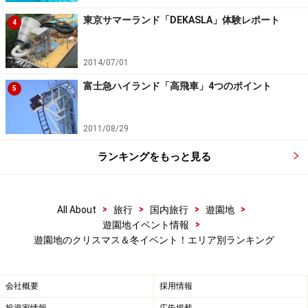
23日～1月3日は～21:00）、園内がイルミネーションで
東京サマーランド「DEKASLA」体験レポート
輝きます。ホワイトハウスもエッフェル塔も……。不思議
4
な世界旅行の気分を味わえます。通常営業時間内に入園
の場合も、そのままイルミネーションを見学可。
2014/07/01
富士急ハイランド「高飛車」4つのポイント
5
※記事内容は執筆時点のものです。最新の内容をご確認くださ
い。
2011/08/29
ランキングをもっと見る
次のページへ
1
/
5
>
>
>
>
All About
旅行
国内旅行
遊園地
>
遊園地イベント情報
遊園地のクリスマス＆冬イベント！エリア別ランキング
会社概要
採用情報