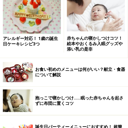
赤ちゃんの寝かしつけコツ！
アレルギー対応！ 1歳の誕生
絵本やおくるみ入眠グッズや
日ケーキレシピ3つ
添い乳の是非
お食い初めのメニューは何がいい？献立・食器
について解説
抱っこで寝かしつけ……眠った赤ちゃんを起さ
ずに布団に置くコツ
誕生日パーティーメニューにおすすめ！ 超簡