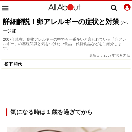
詳細解説！卵アレルギーの症状と対策
(2ペ
ージ目)
2007年現在、食物アレルギーの中でも一番多いと言われている「卵アレ
ルギー」の基礎知識と気をつけたい食品、代替食品などをご紹介しま
す。
更新日：
2007年10月31日
松下 和代
気になる時は１歳を過ぎてから