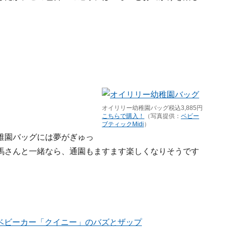
オイリリー幼稚園バッグ税込3,885円
こちらで購入！
（写真提供：
ベビー
ブティックMidi
）
稚園バッグには夢がぎゅっ
馬さんと一緒なら、通園もますます楽しくなりそうです
用ベビーカー「クイニー」のバズとザップ