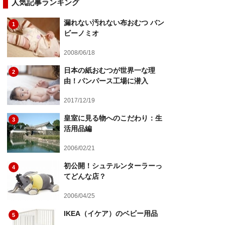
人気記事ランキング
漏れない汚れない布おむつ バン
1
ビーノミオ
2008/06/18
日本の紙おむつが世界一な理
2
由！パンパース工場に潜入
2017/12/19
皇室に見る物へのこだわり：生
3
活用品編
2006/02/21
初公開！シュテルンターラーっ
4
てどんな店？
2006/04/25
IKEA（イケア）のベビー用品
5