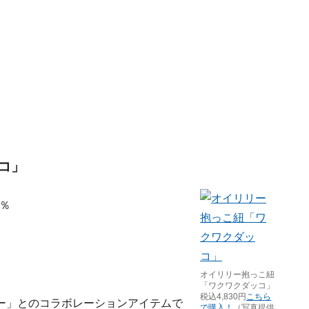
コ」
0％
オイリリー抱っこ紐
「ワクワクダッコ」
税込4,830円
こちら
ー」とのコラボレーションアイテムで
で購入！
（写真提供