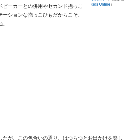
Kids Online
）
ベビーカーとの併用やセカンド抱っこ
テーションな抱っこひもだからこそ、
ね。
したが、この色合いの通り、はつらつとお出かけを楽し