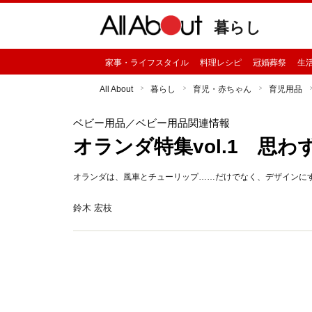
暮らし
家事・ライフスタイル
料理レシピ
冠婚葬祭
生
All About
暮らし
育児・赤ちゃん
育児用品
ベビー用品
／ベビー用品関連情報
オランダ特集vol.1 思
オランダは、風車とチューリップ……だけでなく、デザインに
鈴木 宏枝