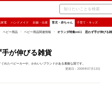
活家電
ハンドメイド
妊娠・出産
育児・赤ちゃん
子育て・キッズ
ベビー用品
ベビー用品関連情報
オランダ特集vol.1 思わず手が伸びる
わず手が伸びる雑貨
すぐれたベビーカーや、かわいいブランドがある素敵な国です。
更新日：2006年07月13日