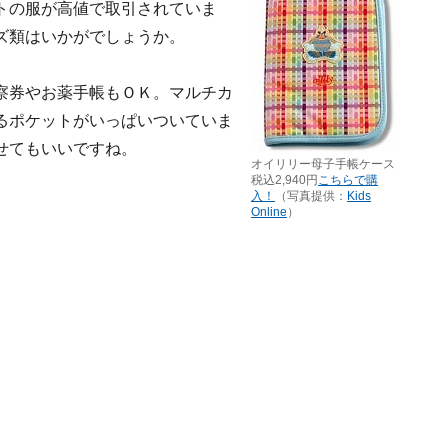
トの服が高値で取引されていま
ズ類はいかがでしょうか。
察券やお薬手帳もＯＫ。マルチカ
るポケットがいっぱいついていま
せてもいいですね。
オイリリー母子手帳ケース
税込2,940円
こちらで購
入！
（写真提供：
Kids
Online
）