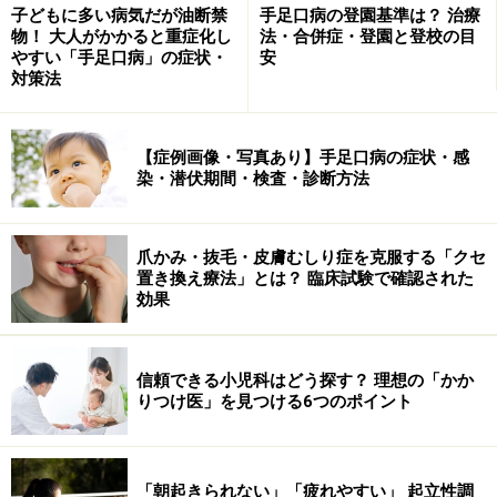
子どもに多い病気だが油断禁
手足口病の登園基準は？ 治療
物！ 大人がかかると重症化し
法・合併症・登園と登校の目
やすい「手足口病」の症状・
安
対策法
【症例画像・写真あり】手足口病の症状・感
染・潜伏期間・検査・診断方法
爪かみ・抜毛・皮膚むしり症を克服する「クセ
置き換え療法」とは？ 臨床試験で確認された
効果
後医が名医となる理由
信頼できる小児科はどう探す？ 理想の「かか
りつけ医」を見つける6つのポイント
病気の初期には限られた症状しか出ていないことが
ある
病気の経過を見ないと正確な診断が出来ないことが
「朝起きられない」「疲れやすい」 起立性調