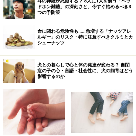
耳の神経が死滅する？ 8人に1人を襲う「ヘッ
「あそこはダメだった」という評判もあてにならない！？
ドホン難聴」の深刻さと、今すぐ始めるべき3
つの予防策
ご質問の例ですと、プール熱の診断が最初の医師に可能
であったか、と言う点が問題になるかと思います。
プー
命に関わる危険性も……急増する「ナッツアレ
ル熱の症状
は、咽頭（のど）の痛み・結膜炎・高熱以外
ルギー」のリスク・特に注意すべきクルミとカ
シューナッツ
に頭痛・腹痛・下痢など風邪のような症状ですが、咽頭
の痛みと結膜炎が両方出るのが特徴的です。結膜炎がな
いケースでは、咽頭が炎症を起こして赤くなり、高熱が
犬との暮らしで心と体の発達が変わる？ 自閉
症の子の心・言語・社会性に、犬の飼育はどう
出るだけで夏風邪との区別が出来ないわけです。
影響するのか
その後時間が経過して、症状が出そろったときに初め
て、正確な診断に至ることが出来る。また、病状の経
過、流れを知ることが出来るため、後で診察する医師ほ
ど正確な診断に至る可能性が高くなるのです。