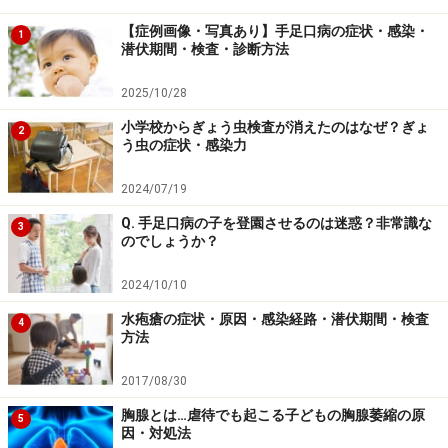
ません。この記事は実際の診察室での会話をもとに構成
【症例画像・写真あり】手足口病の症状・感染・
したものです。診断・相談が必要な方、お子様が病気に
1
潜伏期間・検査・診断方法
かかった場合は医院、病院で実際に受診してください。
2025/10/28
＜参考リンク先＞
小学校からぎょう虫検査が消えたのはなぜ？ぎょ
2
う虫の症状・感染力
「かかりつけ医」と「専門医」の違いって？（記事）
子供が軽症の喘息 どう治療する？（記事）
2024/07/19
教えてドクター！Q&A 夏の風邪 プール熱（記事）
Q. 手足口病の子を登園させるのは迷惑？非常識な
3
のでしょうか？
※記事内容は執筆時点のものです。最新の内容をご確認くださ
い。
2024/10/10
※当サイトにおける医師・医療従事者等による情報の提供は、診
断・治療行為ではありません。診断・治療を必要とする方は、適
水疱瘡の症状・原因・感染経路・潜伏期間・検査
切な医療機関での受診をおすすめいたします。記事内容は執筆者
4
方法
個人の見解によるものであり、全ての方への有効性を保証するも
のではありません。当サイトで提供する情報に基づいて被ったい
かなる損害についても、当社、各ガイド、その他当社と契約した
2017/08/30
情報提供者は一切の責任を負いかねます。
免責事項
胸腺とは…虐待でも起こる子どもの胸腺萎縮の原
5
因・対処法