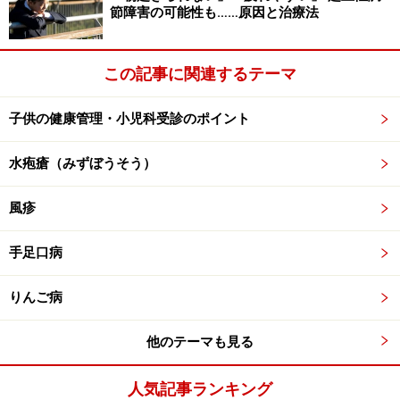
ある
節障害の可能性も……原因と治療法
前医が使った薬が効かなかった、という情報が診断
の参考になることがある
この記事に関連するテーマ
風邪などの場合、後で診察を受けたタイミングで
子供の健康管理・小児科受診のポイント
（自然に）治ってしまうことも多い
以上のことで、最初にかかる医師より、後でかかった医
水疱瘡（みずぼうそう）
師がいい印象になるケースがあります。でも最初にかか
風疹
った医師がかかりつけ医だった場合、たった１回のこと
で、今まで積み上げた信頼関係を崩すことは得策ではあ
手足口病
りません。かかりつけ医は、どの他の医師よりお子さん
のことを知っているのですから。くれぐれも感情的にな
りんご病
って、「あそこの先生はダメ！」と早合点をしないよう
にしましょう。
他のテーマも見る
*ネット上での診断・相談は診察ができないことから行え
人気記事ランキング