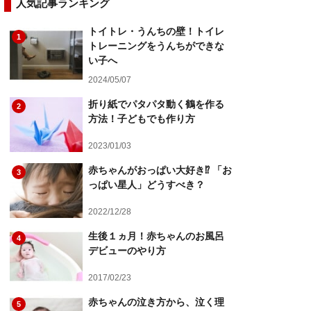
人気記事ランキング
トイトレ・うんちの壁！トイレ
1
トレーニングをうんちができな
い子へ
2024/05/07
折り紙でパタパタ動く鶴を作る
2
方法！子どもでも作り方
2023/01/03
赤ちゃんがおっぱい大好き⁉︎ 「お
3
っぱい星人」どうすべき？
2022/12/28
生後１ヵ月！赤ちゃんのお風呂
4
デビューのやり方
2017/02/23
赤ちゃんの泣き方から、泣く理
5