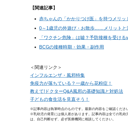
【関連記事】
赤ちゃんの「かかりつけ医」を持つメリッ
0～1歳児の外遊び・お散歩……メリットと
「ワクチン危険」は嘘？予防接種を受けるv
BCGの接種時期・効果・副作用
＜関連リンク＞
インフルエンザ・風邪特集
免疫力が落ちている？一歳から花粉症！
教えて!ドクターQ&A風邪の基礎知識と対処法
子どもの食生活を見直そう！
※記事内容は執筆時点のものです。最新の内容をご確認くださ
※乳幼児の発育には個人差があります。記事内容は全ての乳幼
は、自己判断せず、必ず医療機関に相談してください。