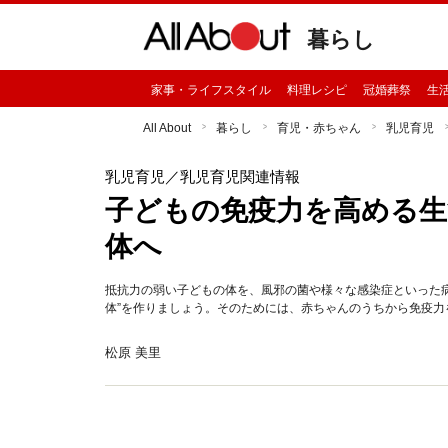
暮らし
家事・ライフスタイル
料理レシピ
冠婚葬祭
生
All About
暮らし
育児・赤ちゃん
乳児育児
乳児育児
／乳児育児関連情報
子どもの免疫力を高める生
体へ
抵抗力の弱い子どもの体を、風邪の菌や様々な感染症といった
体”を作りましょう。そのためには、赤ちゃんのうちから免疫力
松原 美里