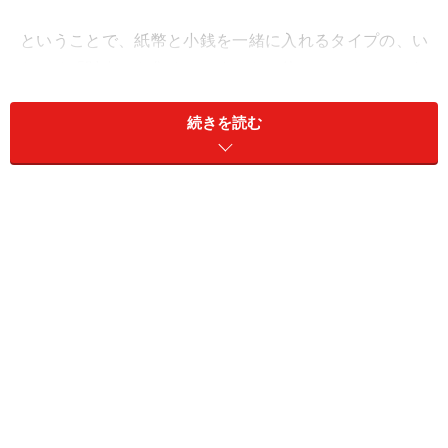
ということで、紙幣と小銭を一緒に入れるタイプの、い
わゆる「財布」を集めてみました。使ってみると、それ
ぞれに良い点があって、結局は、使う側の好みで選ぶし
続きを読む
かないのだということがよく分かりました。でも、どれ
も魅力的で、中々絞れないんですよねー。
スーパークラシック「薄い財布 abrAsus」