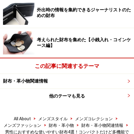
キープしようと思ったら、留め具で財布を開かないよう
に留めたいところですが、その留め具も厚みを生んでし
外出時の情報を集約できるジャーナリストのた
めの財布
まいます。ということで、この財布では、小銭とカード
は重ならないように配置され、留め具は小銭が入る部分
の厚みを利用するなど、財布内の配置が考え抜かれてい
考えられた財布を集めた【小銭入れ・コインケ
るのです。
ース編】
この記事に関連するテーマ
財布・革小物関連情報
カードと紙幣は、こんな風に収納。両端の切れ込みでカード
の出し入れが容易。
他のテーマも見る
紙幣は、最近流行というか、m+やrethinkなどの、言わば
財布の最先端のタイプと同じ、財布全体を包む部分に配
>
>
>
All About
メンズスタイル
メンズコレクション
>
>
>
置し、その上を覆うようにカード入れが用意されていま
メンズファッション
財布・革小物
財布・革小物関連情報
男性におすすめな使いやすい財布4選！コンパクトだけど多機能で