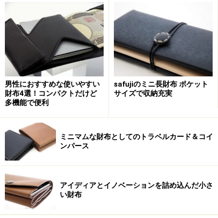
これは、薄さに特化したオールインワン型の財布。紙幣
を10枚、小銭を10枚、カード類を5枚入れて、ズボンの
ポケットに入れても、ポケットが膨らまないほど、薄さ
をキープするのですから、中々凄いと思うのです。薄さ
をキープする一番の方法は、内容物の重なりを減らすこ
男性におすすめな使いやすい
safujiのミニ長財布 ポケット
財布4選！コンパクトだけど
サイズで収納充実
と。この財布は、その法則を きっちりと守ってデザイン
多機能で便利
されています。
ミニマムな財布としてのトラベルカード＆コイ
ンパース
開くとこんな感じ。随所に薄さを実現する仕掛けがある。
アイディアとイノベーションを詰め込んだ小さ
い財布
財布で厚みが出るのは、小銭とカード。そして、薄さを