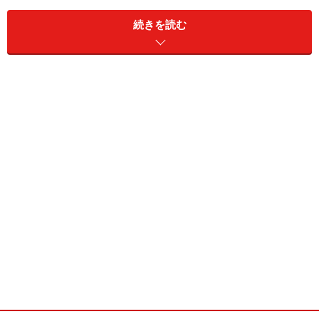
それを実現するため、まず4人分の居住空間がしっかり
続きを読む
確保されています。高価格帯の4シーターのオープンカ
ーというのは、もともとその数自体がそれほど多くない
し、後席はオマケ的な車種も少なくないところですが、
Eクラスカブリオレでは、それほど窮屈な思いをするこ
となく座れるであろうスペースが確保されています。
すでにSLやSLKといった2シーターオープンをラインア
ップしているメルセデスだからこそ、Eクラスカブリオ
レでは、「4人」という部分に大いにこだわったのでし
ょう。後席乗員の快適性にも大いに配慮されたことがう
かがえます。
ボディサイズは、全長4705×全幅1785×全高1395mm、ホ
イールベースは2760mmとクーペと同一