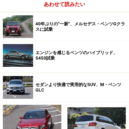
あわせて読みたい
次ページ
で「エアキャップ」をチェック
※記事内容は執筆時点のものです。最新の内容をご確認くださ
い。
40年ぶりの“一新”、メルセデス・ベンツGクラ
スに試乗
次のページへ
1
/
3
エンジンを感じるベンツのハイブリッド、
S450試乗
セダンより快適で実用的なSUV、M・ベンツ
GLC