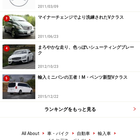
2011/03/09
マイナーチェンジでより洗練されたVクラス
3
2011/06/23
まろやかな走り、色っぽいシューティングブレー
4
ク
2012/10/23
輸入ミニバンの王者！M・ベンツ新型Vクラス
5
2015/12/22
ランキングをもっと見る
>
>
>
>
All About
車・バイク
自動車
輸入車