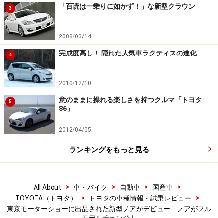
「百読は一乗りに如かず！」な新型クラウン
3
2008/03/14
完成度高し！ 隠れた人気車ラクティスの進化
4
2010/12/10
意のままに操れる楽しさを持つクルマ「トヨタ
5
86」
2012/04/05
ランキングをもっと見る
>
>
>
>
All About
車・バイク
自動車
国産車
>
>
TOYOTA（トヨタ）
トヨタの車種情報・試乗レビュー
東京モーターショーに出品された新型ノアがデビュー ノアがフル
モデルチェンジ！