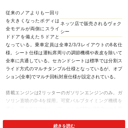
従来のノアよりも一回り
を大きくなったボディは
ネッツ店で販売されるヴォク
全モデルが両側にスライ
シー
ドドアを備えた５ドアと
なっている。乗車定員は全車2/3/3レイアウトの8名仕
様。シート仕様は運転席周りの調節機構や表皮を除いて
全車に共通している。セカンドシートは標準では分割ス
ライド方式のマルチタンブル仕様となっているが、オプ
ション(全車)でマルチ回転対座仕様が設定されている。
搭載エンジンは2リッターのガソリンエンジンのみ。ガ
ソリン直噴のD-4を採用。可変バルブタイミング機構を
備え、同クラスではトップレベルの152ps/20.4kg-mを発
生する。また、このエンジンはモード燃費で
14.2km/L(FF)を達成し、全車が平成22年度燃費基準を先
続きを読む