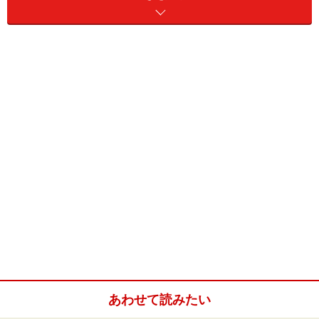
行してクリアしている。なお、エミッションは低排出ガ
ス車認定制度における平成12年度の25%低減レベル(良-
低排出ガス/一つ星)となっている。
ミッションは全車ATのみ。フレックスロックアップ機構
付きの電子制御4速型を採用する。登降坂制御などが盛
り込まれたインテリジェント型のATであり、ロングドラ
イブでのドライバーの運転疲労軽減を配慮した制御を特
徴としている。
※記事内容は執筆時点のものです。最新の内容をご確認くださ
い。
次のページへ
1
/
2
あわせて読みたい