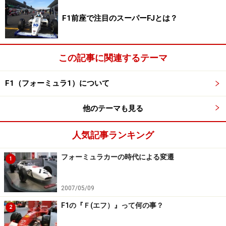
どにも登場するほどラリーファンにはよく知られてい
た。昨年、ラリーの事故で亡くなっている。アンダーソ
F1前座で注目のスーパーFJとは？
ン氏と共に写真に収まるのは初年度のドライバー、アラ
ン・マクニッシュとミカ・サロ。
【写真提供：Toyota Motorsport】
この記事に関連するテーマ
同じモータースポーツといえども全く畑が異なる世界へ
F1（フォーミュラ1）について
の転身。しかも、エンジン供給だけでなく車体も製作す
る「フルコンストラクター」としての参戦という、トヨ
他のテーマも見る
タのF1参戦は非常にハードルの高いところからのスター
トだった。
人気記事ランキング
次のページへ
フォーミュラカーの時代による変遷
1
※記事内容は執筆時点のものです。最新の内容をご確認くださ
い。
2007/05/09
F1の『Ｆ(エフ）』って何の事？
2
次のページへ
1
/
5