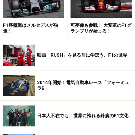
F1序盤戦はメルセデスが独
可夢偉も参戦！ 大変革のF1グ
走！
ランプリが始まる！
トヨタのモータースポーツ活動と言えば昔はラリーだっ
た。
【写真提供：Toyota Motorsport】
映画「RUSH」を見る前に学ぼう、F1の世界
実はその活動拠点であったドイツ・ケルンにあるチーム
こそが現在のトヨタF1チームの母体となるもので、トヨ
タはラリーからF1に転身したことになる。WRCからの撤
2014年開始！電気自動車レース「フォーミュ
ラE」
退と共にF1への参入を発表したトヨタは、そのラリーチ
ームが中心になってF1への準備を進めていった。
日本人不在でも、世界に誇れる鈴鹿のF1文化
ラリー活動の後、初期のトヨタF1活動を率いたオベ・ア
ンダーソン氏（中央）。かつてはスターレットの広告な