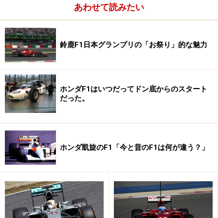
ずに語るわけにはいかない。ホンダが1980年代半ばにF1
あわせて読みたい
にエンジンを供給し数々の勝利で名声を得たのとは対照
的に、トヨタはラリー競技に積極的に挑戦してきた。
鈴鹿F1日本グランプリの「お祭り」的な魅力
1975年からラリーの世界最高峰であるWRCに挑戦。セリ
カなどでラリーを戦い、4度のドライバーズチャンピオ
ン、3度のマニュファクチャラーズチャンピオンを獲得
ホンダF1はいつだってドン底からのスタート
し、トヨタはラリーで世界的な名声を得た。
だった。
ホンダ凱旋のF1「今と昔のF1は何が違う？」