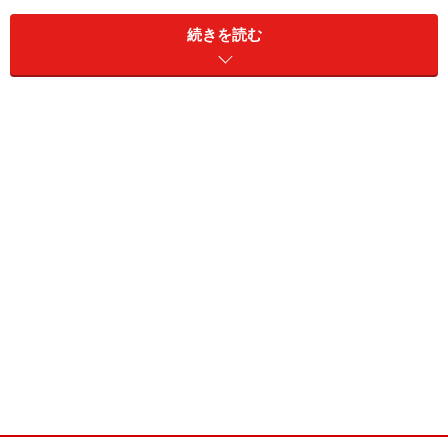
続きを読む
今回は緊急企画として、トヨタF1の挑戦の歴史を振り返
ってみたい。
WRCからF1への転身
トヨタF1チームの歴史はトヨタがF1参戦以前に行ってい
たラリーへの参戦、スポーツカーレースへの参戦を触れ