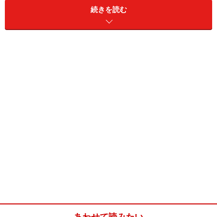
ＶＴの如く変速ショック無いまま速度は上がる。
続きを読む
深くアクセル踏むと、間髪入れずモーターが反応し（ガ
ソリンエンジンより圧倒的にレスポンス良い）、グイッ
と加速。やや遅れてエンジン回転も上がり始め、スピー
ドメーターの右にある「システムメーター」が右一杯に
振れる。この時点でドライバーは４，３リッターＶ８搭
載車を凌ぐ加速を感じていることだろう。数字の表記無
いものの、モーターとエンジンパワーを合わせた最大シ
ステム出力の３４５馬力が出ているハズ。
ブレーキはハイブリッドドライビングの基本である「軽
く長く掛ける」を忠実に守ってやれば、最も効率の良い
回生ブレーキとなる。強く短いブレーキだと、回生出来
ず通常のブレーキと同じくムダな”熱”になってしまうの
で注意。また峠の下りなどで強いブレーキを繰り返す
あわせて読みたい