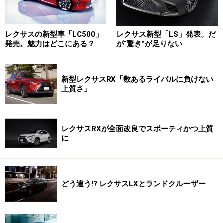
気になるバッテリーの寿命は、プリウス等と同じ５年／
１０万km。ただ全く同じスペックで販売しているアメリ
レクサスの新型車「LC500」
レクサス新型「LS」発表。だ
発売。魅力はどこにある？
が“驚き”が足りない
カ仕様が１０年以上の保証をしていることを考えると、
１０年１５万kmくらいの寿命はあるに違いない。あまり
気にしなくていいんじゃなかろうか。
新型レクサスRX「数あるライバルに負けない
上質さ」
※記事内容は執筆時点のものです。最新の内容をご確認くださ
い。
レクサスRXが全面改良でスポーティかつ上質
に
どう違う!? レクサスLXとランドクルーザー