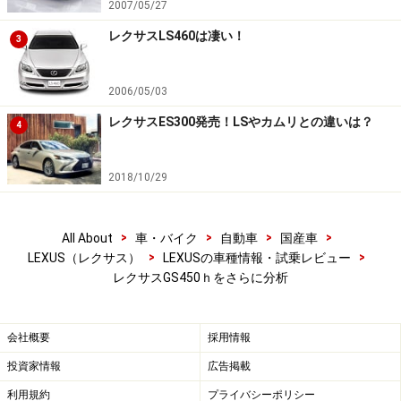
2007/05/27
レクサスLS460は凄い！
3
2006/05/03
レクサスES300発売！LSやカムリとの違いは？
4
2018/10/29
>
>
>
>
All About
車・バイク
自動車
国産車
>
>
LEXUS（レクサス）
LEXUSの車種情報・試乗レビュー
レクサスGS450ｈをさらに分析
会社概要
採用情報
投資家情報
広告掲載
利用規約
プライバシーポリシー