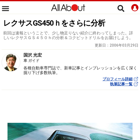
レクサスGS450ｈをさらに分析
前回は速報ということで、少し物足りない紹介に終わってしまった。詳
しいレクサスＧＳ４５０ｈの分析＆コクピットドリルをお届けしよう。
更新日：
2006年03月29日
国沢 光宏
車 ガイド
各種自動車専門誌で、新車記事とインプレッションを広く深く
掘り下げ多数執筆。
プロフィール詳細
執筆記事一覧