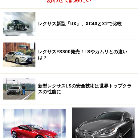
と、バッテリーが発熱。耐久性確保のため、これまた回
生量に制限が掛かる。
レクサス新型『UX』、XC40とX2で比較
エンジンブレーキはセレクトレバーをマニュアルで操作
することによって「利き具合」を６段階から選べる。操
作すると普通の６速ＡＴのような感じ。エンジンブレー
レクサスES300発売！LSやカムリとの違い
キを利かせるとバッテリーへの回生量は減ってしまう。
は？
普通に走るならマニュアル操作しない方が燃費に良い。
気になる燃費は大雑把に言ってプリウスの半分。渋滞す
新型レクサスLSの安全技術は世界トップクラ
る東京都内を走ってリッター１０km程度というイメージ
スの性能に
だ。流れの良い一般道と、高速道路を１００kmくらいで
走るドライブなら１２km／Ｌ程度まで伸びる。試しにク
ルーズコントロールを９０kmにセットして高速巡航して
みたら、１４～１６km／Ｌだった。これがＧＳ４５０ｈ
の最良の燃費だと思う。