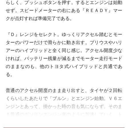
らしく、プッシュボタンを押す。するとエンジンは始動
せず。スピードメーターの右にある『ＲＥＡＤＹ』マー
クが点灯すれば準備完了である。
『Ｄ』レンジをセレクト。ゆっくりアクセル踏むとモー
ターのパワーだけで滑らかに動き出す。プリウスやハリ
アーのハイブリッドと全く同じ感じ。アクセル開度少な
ければ、バッテリー残量が減るまでモーター走行モード
のままなのも、他のトヨタ式ハイブリッドと共通であ
る。
普通のアクセル開度のまま走り出すと、タイヤが２回転
くらいしたあたりで「ブルン」とエンジン始動。Ｖ６エ
ンジンとあって、掛かった時の音も気にならず。そのま
ま普通のガソリンエンジン車のように加速していく。ト
ヨタのハイブリッドは変速機を持たないため、まるでＣ