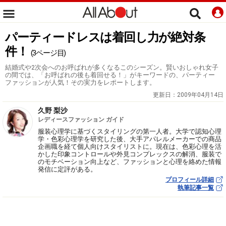
パーティードレスは着回し力が絶対条
件！
(3ページ目)
結婚式や2次会へのお呼ばれが多くなるこのシーズン。賢いおしゃれ女子
の間では、「お呼ばれの後も着回せる！」がキーワードの、パーティー
ファッションが人気！その実力をレポートします。
更新日：
2009年04月14日
久野 梨沙
レディースファッション ガイド
服装心理学に基づくスタイリングの第一人者。大学で認知心理
学・色彩心理学を研究した後、大手アパレルメーカーでの商品
企画職を経て個人向けスタイリストに。現在は、色彩心理を活
かした印象コントロールや外見コンプレックスの解消、服装で
のモチベーション向上など、ファッションと心理を絡めた情報
発信に定評がある。
プロフィール詳細
執筆記事一覧