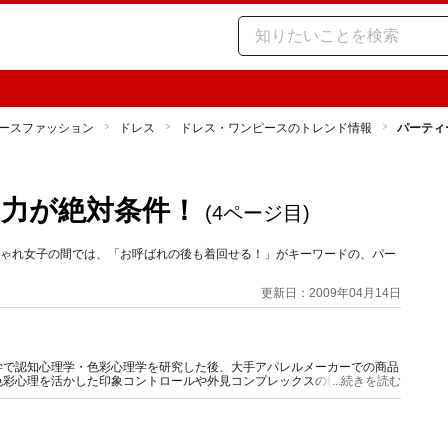
ースファッション
ドレス
ドレス・ワンピースのトレンド情報
パーティ
力が絶対条件！
(4ページ目)
しゃれ女子の間では、「お呼ばれの後も着回せる！」がキーワードの、パー
更新日：2009年04月14日
学で認知心理学・色彩心理学を研究した後、大手アパレルメーカーでの商品
色彩心理を活かした印象コントロールや外見コンプレックスの解消、服装で
...続きを読む
を絡めた情報発信に定評がある。