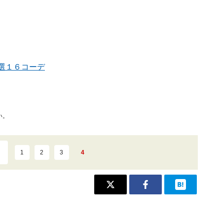
選１６コーデ
い。
1
2
3
4