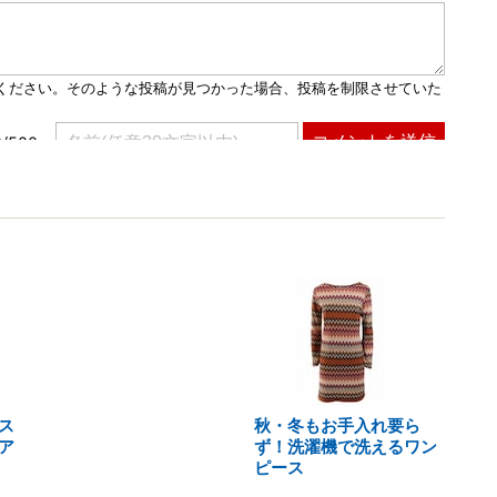
ス
秋・冬もお手入れ要ら
ア
ず！洗濯機で洗えるワン
ピース