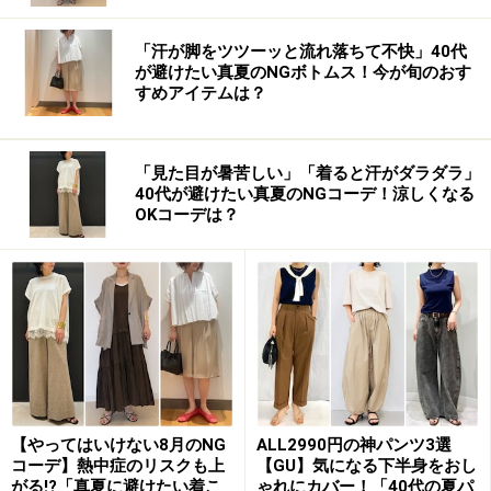
「汗が脚をツツーッと流れ落ちて不快」40代
が避けたい真夏のNGボトムス！今が旬のおす
すめアイテムは？
「見た目が暑苦しい」「着ると汗がダラダラ」
40代が避けたい真夏のNGコーデ！涼しくなる
OKコーデは？
【やってはいけない8月のNG
ALL2990円の神パンツ3選
コーデ】熱中症のリスクも上
【GU】気になる下半身をおし
がる!?「真夏に避けたい着こ
ゃれにカバー！「40代の夏パ