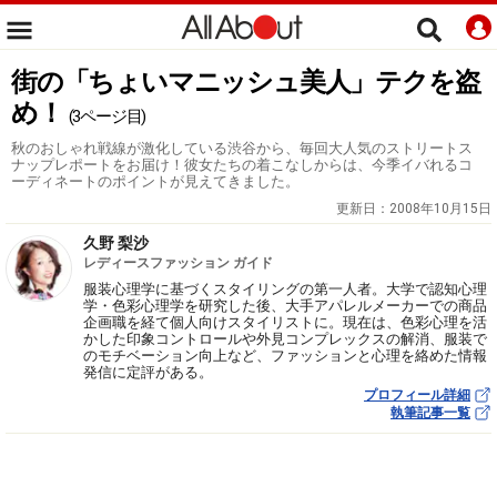
街の「ちょいマニッシュ美人」テクを盗
め！
(3ページ目)
秋のおしゃれ戦線が激化している渋谷から、毎回大人気のストリートス
ナップレポートをお届け！彼女たちの着こなしからは、今季イバれるコ
ーディネートのポイントが見えてきました。
更新日：
2008年10月15日
久野 梨沙
レディースファッション ガイド
服装心理学に基づくスタイリングの第一人者。大学で認知心理
学・色彩心理学を研究した後、大手アパレルメーカーでの商品
企画職を経て個人向けスタイリストに。現在は、色彩心理を活
かした印象コントロールや外見コンプレックスの解消、服装で
のモチベーション向上など、ファッションと心理を絡めた情報
発信に定評がある。
プロフィール詳細
執筆記事一覧