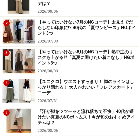
デは？
2026/08/06
【やってはいけない7月のNGコーデ】太見えでだ
2
らしない印象に!? 40代の「夏ワンピース」NGポイ
ント3つ
2026/07/03
【やってはいけない8月のNGコーデ】熱中症のリ
3
スクも上がる!?「真夏に避けたい着こなし」NGポ
イント3つ
2026/08/03
【ユニクロ】ウエストすっきり！ 脚のラインはし
4
っかり隠れる！ 大人かわいい「フレアスカート」
コーデ
2026/07/31
「汗が脚をツツーッと流れ落ちて不快」40代が避
5
けたい真夏のNGボトムス！今が旬のおすすめアイ
テムは？
2026/08/06