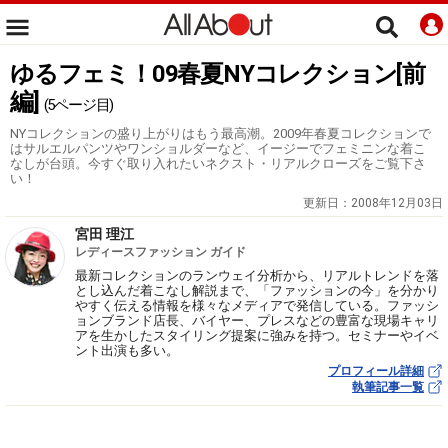
ゆるフェミ！09春夏NYコレクション[前
編]
(5ページ目)
NYコレクションの盛り上がりはもう最高潮。2009年春夏コレクションで
はサルエルパンツやワンショルダーなど、イージーでフェミニンな着こ
なしが台頭。今すぐ取り入れたいネクスト・リアルクローズをご覧下さ
い！
更新日：
2008年12月03日
宮田 理江
レディースファッション ガイド
最新コレクションのランウェイ分析から、リアルトレンドを落
とし込んだ着こなし解説まで、「ファッションの今」を分かり
やすく伝える情報を様々なメディアで発信している。ファッシ
ョンブランド店長、バイヤー、プレスなどの豊富な現場キャリ
アを生かしたスタイリング提案に強みを持つ。セミナーやイベ
ント出演も多い。
プロフィール詳細
執筆記事一覧