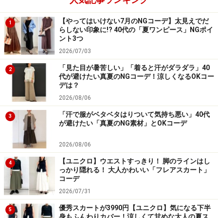
【やってはいけない7月のNGコーデ】太見えでだ
1
らしない印象に!? 40代の「夏ワンピース」NGポイ
ント3つ
2026/07/03
「見た目が暑苦しい」「着ると汗がダラダラ」40
2
代が避けたい真夏のNGコーデ！涼しくなるOKコー
デは？
2026/08/06
「汗で服がベタベタはりついて気持ち悪い」40代
3
が避けたい「真夏のNG素材」とOKコーデ
2026/08/06
【ユニクロ】ウエストすっきり！ 脚のラインはし
4
っかり隠れる！ 大人かわいい「フレアスカート」
コーデ
2026/07/31
優秀スカートが3990円【ユニクロ】気になる下半
5
身もふんわりカバー！涼しくて甘めな大人の夏ス