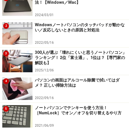
法！【Windows／Mac】
2024/03/01
Windowsノートパソコンのタッチパッドが動かな
2
い／反応しないときの原因と対処法
2022/05/16
300人が選ぶ「壊れにくいと思うノートパソコン」
3
ランキング！ 2位「富士通」、1位は？【専門家の
解説も】
2025/12/06
パソコンの画面はアルコール除菌で拭いてはダ
4
メ？ 正しい掃除方法は
2022/09/16
ノートパソコンでテンキーを使う方法！
5
［NumLock］でオン／オフを切り替えるやり方
2021/06/09