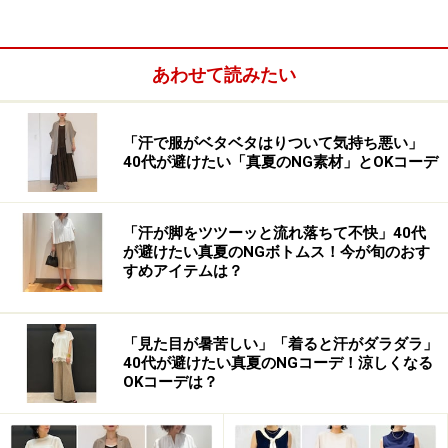
GYRE2周年を記
あわせて読みたい
念して、GYREイベントの中ですっかり顔になりつつある
「FARMER’S MARKET」が、10月31日（土）と11月1日
（日）の2日間、新しい試みでアニバーサリーを盛り上
「汗で服がベタベタはりついて気持ち悪い」
40代が避けたい「真夏のNG素材」とOKコーデ
げました。東京三鷹の桜井農園の協力を得て、GYREスタ
ッフが育てた有機野菜を特別販売。野菜の売上金は
「WFP 国連世界食料計画（学校給食プログラム）」に寄
「汗が脚をツツーッと流れ落ちて不快」40代
付されました。また、31日には「NIGHT FARMER'S
が避けたい真夏のNGボトムス！今が旬のおす
すめアイテムは？
MARKET」と称し、B1Fの各ショップから感謝を込め
て、お客様にフリーフード＆ドリンクサービスが開催さ
れ、多くの人々で賑わいをみせました。
「見た目が暑苦しい」「着ると汗がダラダラ」
40代が避けたい真夏のNGコーデ！涼しくなる
OKコーデは？