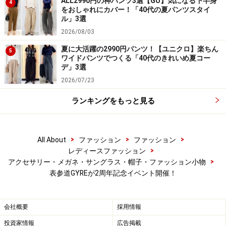
ALL2990円の神パンツ3選【GU】気になる下半身
4
をおしゃれにカバー！「40代の夏パンツスタイ
【取材協力】
ル」3選
GYRE（ジャイル）
2026/08/03
夏に大活躍の2990円パンツ！【ユニクロ】楽ちん
5
ワイドパンツでつくる「40代のきれいめ夏コー
■お問い合わせ先
デ」3選
GYRE（ジャイル）
2026/07/23
東京都渋谷区神宮前5-10-1
ランキングをもっと見る
Tel. 03－3498－6990
営業時間｜ショップ10：00～19：00
レストラン11：00～24：00
>
>
>
All About
ファッション
ファッション
>
レディースファッション
【最新記事】
>
アクセサリー・メガネ・サングラス・帽子・ファッション小物
表参道GYREが2周年記念イベント開催！
会社概要
採用情報
投資家情報
広告掲載