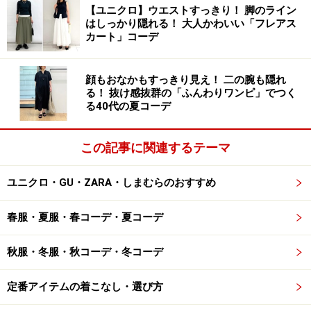
した。
【ユニクロ】ウエストすっきり！ 脚のライン
はしっかり隠れる！ 大人かわいい「フレアス
カート」コーデ
11月7日（土）、8日（日）のアニバーサリーイベント最
後の2日間には、豪華景品が盛りだくさんの
「ANNIVERSARY抽選会」 を実施。GYREにてお買い物、
顔もおなかもすっきり見え！ 二の腕も隠れ
る！ 抜け感抜群の「ふんわりワンピ」でつく
又はお食事をすると、レシート１枚につき、その場で１
る40代の夏コーデ
回抽選が可能。景品として、GYREの各参加ショップよ
り、ディナー招待券や参加ショップの人気商品が当たる
この記事に関連するテーマ
というお楽しみ企画が用意されています。更に最終日の
8日（日）には、パフォーマーの「アコる・デ・ノンノ
ユニクロ・GU・ZARA・しまむらのおすすめ
ン」、「ペッピ・ザ・クラウン」、「ソルソラ」のミシ
ェルによるライヴパフォーマンスを開催。ぜひGYREに足
春服・夏服・春コーデ・夏コーデ
を運んで、GYREのアニバーサリーを一緒に盛り上げてみ
秋服・冬服・秋コーデ・冬コーデ
ませんか？
定番アイテムの着こなし・選び方