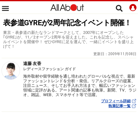
表参道GYREが2周年記念イベント開催！
東京・表参道の新たなランドマークとして、2007年にオープンした
｢GYRE｣が、11／2オープン2周年を迎えました。これを記念し、スペシャ
ルイベントを開催中！ ぜひGYREに足を運んで、一緒にイベントを盛り上
げて！
更新日：
2009年11月08日
遠藤 友香
レディースファッション ガイド
海外取材や留学経験を通し培われたグローバルな視点で、最新
ファッショントレンドを分析・発信。リアルクローズの提案、
注目ニュース、そしてお手入れ方法まで、幅広いファッション
領域に定評がある。アート関連の記事も執筆。新聞、TV、ラジ
オ、雑誌、WEB、スマホサイト等で活躍。
プロフィール詳細
執筆記事一覧