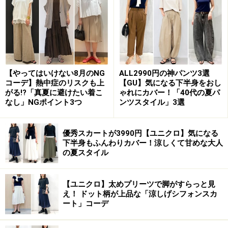
【やってはいけない8月のNG
ALL2990円の神パンツ3選
コーデ】熱中症のリスクも上
【GU】気になる下半身をおし
がる!?「真夏に避けたい着こ
ゃれにカバー！「40代の夏パ
なし」NGポイント3つ
ンツスタイル」3選
また、5日（木）の夜に4Fレストランフロアで開催され
優秀スカートが3990円【ユニクロ】気になる
たのが、一夜限りの「ANNIVERSARY PARTY（アニバー
下半身もふんわりカバー！涼しくて甘めな大人
の夏スタイル
サリーパーティ）」。GYRE4Fのレストランフロア全店
（スモーク、ペローラ アトランチカ、ル・プレベール、
【ユニクロ】太めプリーツで脚がすらっと見
ほの字）で使える、\2,000で2ドリンク&フリーフードと
え！ ドット柄が上品な「涼しげシフォンスカ
いうお得な共通チケットを販売。各店自慢の料理とライ
ート」コーデ
ブパフォーマンスを堪能できる、贅沢なひと時となりま