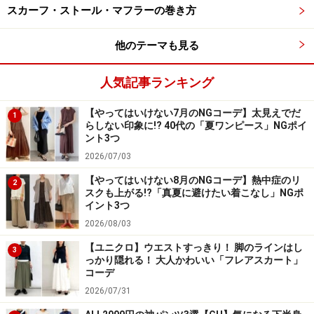
スカーフ・ストール・マフラーの巻き方
他のテーマも見る
■「ANNIVERSARY 抽選会」
開催日時：11月7日（土）・8日（日） 11：00～22：
人気記事ランキング
00
【やってはいけない7月のNGコーデ】太見えでだ
開催場所：参加ショップにてその場で抽選、商品引き換
1
らしない印象に!? 40代の「夏ワンピース」NGポイ
えはB１F
ント3つ
参加店舗：飲食店／ペローラアトランチカ、ル・プレベ
2026/07/03
ール、ほの字、スモーク
【やってはいけない8月のNGコーデ】熱中症のリ
2
スクも上がる!?「真夏に避けたい着こなし」NGポ
物販店／MoMAデザインストア、ユーロ パッション、カ
イント3つ
ルディコーヒーファーム、ルピシア、グロッサリーコー
2026/08/03
ト・セルフィユ、デュヌラルテ
【ユニクロ】ウエストすっきり！ 脚のラインはし
3
っかり隠れる！ 大人かわいい「フレアスカート」
コーデ
2026/07/31