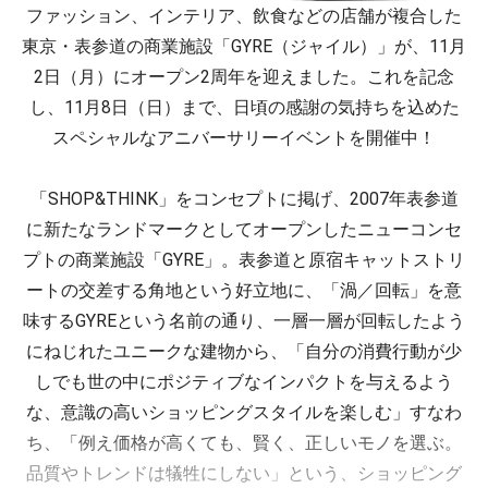
ファッション、インテリア、飲食などの店舗が複合した
東京・表参道の商業施設「GYRE（ジャイル）」が、11月
2日（月）にオープン2周年を迎えました。これを記念
し、11月8日（日）まで、日頃の感謝の気持ちを込めた
スペシャルなアニバーサリーイベントを開催中！
「SHOP&THINK」をコンセプトに掲げ、2007年表参道
に新たなランドマークとしてオープンしたニューコンセ
プトの商業施設「GYRE」。表参道と原宿キャットストリ
ートの交差する角地という好立地に、「渦／回転」を意
味するGYREという名前の通り、一層一層が回転したよう
にねじれたユニークな建物から、「自分の消費行動が少
しでも世の中にポジティブなインパクトを与えるよう
な、意識の高いショッピングスタイルを楽しむ」すなわ
ち、「例え価格が高くても、賢く、正しいモノを選ぶ。
品質やトレンドは犠牲にしない」という、ショッピング