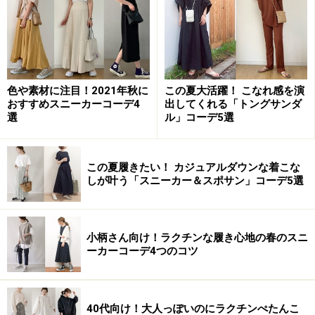
スタイルのおかげで、マフラーで首元にボリュームを出
しても、すっきりとした印象に。
色や素材に注目！2021年秋に
この夏大活躍！ こなれ感を演
おすすめスニーカーコーデ4
出してくれる「トングサンダ
選
ル」コーデ5選
この夏履きたい！ カジュアルダウンな着こな
しが叶う「スニーカー＆スポサン」コーデ5選
小柄さん向け！ラクチンな履き心地の春のスニ
ーカーコーデ4つのコツ
こちらのロンドン女性は、トレンドのスキニーデ
ニムにアンクルブーツをコーディネート。真っ赤なアン
クルブーツにスキニーデニムをブーツインした足元が、
40代向け！大人っぽいのにラクチンぺたんこ