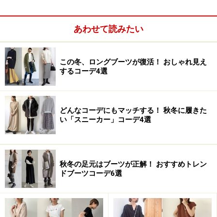
あわせて読みたい
英国女性の得意とするスタリングは「ミックス・コーデ
この冬、ロングブーツが復活！ おしゃれ見え
ィネート」。デザイナーズブランド、ヴィンテージ、チ
するコーデ4選
ープなアイテムを、とにかくミックスして、オリジナリ
ティ溢れるスタイリングをすること！ これが英国スタイ
ル。こちらのロンドン女性も、デザイナーものと手頃な
どんなコーデにもマッチする！ 秋冬に履きた
い「スニーカー」コーデ4選
アイテムを上手くバランスよくミックスしていて、洗練
された雰囲気が漂っています。足元はブラウンのストッ
キングに乗馬ブーツにを合わせ、今季トレンドをしっか
りと押さえたスタイリング。全体的にブラウンで統一さ
秋冬の足元はブーツが正解！ おすすめトレン
ドブーツコーデ6選
れたシックなコーディネートで、ブラウンのグラデーシ
ョン使いにお洒落上級者の技が感じられます。マフラー
は旬のタータンチェックをセレクト。前髪を上げたヘア