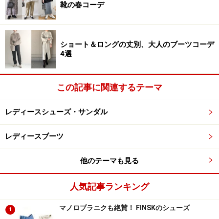
スタイリングのアクセントとして効果を発揮。このスタ
靴の春コーデ
イルはすぐにでもマネしたい！ また、ウェストマークし
たベルト使いや、さりげなく襟元に巻かれたブルーのス
トールもポイントとして効いています。この女性は小物
ショート＆ロングの丈別、大人のブーツコーデ
4選
によるカラー使いが上手で、ブルーに鮮やかなレッドな
ど、洋服に重点を置くのではなく、小物使いによってス
タイリングにカラフルな表情が加えられています。旬な
この記事に関連するテーマ
要素を上手く取り入れたスタイリングは、参考にしたい
アイデア満載です。
レディースシューズ・サンダル
次のページ
でも、ロンドンガールのお洒落上級術をお伝
レディースブーツ
えします。
※記事内容は執筆時点のものです。最新の内容をご確認くださ
他のテーマも見る
い。
人気記事ランキング
次のページへ
1
/
2
マノロブラニクも絶賛！ FINSKのシューズ
1