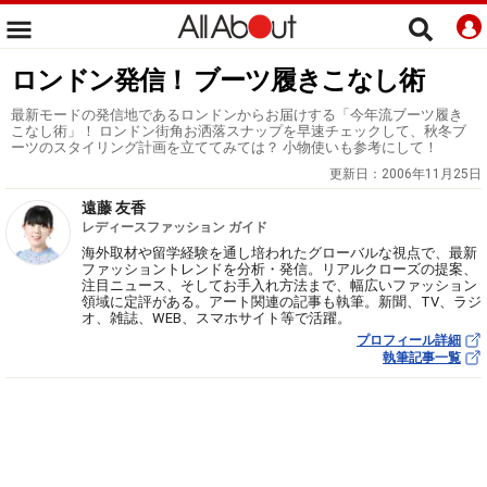
ロンドン発信！ ブーツ履きこなし術
最新モードの発信地であるロンドンからお届けする「今年流ブーツ履き
こなし術」！ ロンドン街角お洒落スナップを早速チェックして、秋冬ブ
ーツのスタイリング計画を立ててみては？ 小物使いも参考にして！
更新日：
2006年11月25日
遠藤 友香
レディースファッション ガイド
海外取材や留学経験を通し培われたグローバルな視点で、最新
ファッショントレンドを分析・発信。リアルクローズの提案、
注目ニュース、そしてお手入れ方法まで、幅広いファッション
領域に定評がある。アート関連の記事も執筆。新聞、TV、ラジ
オ、雑誌、WEB、スマホサイト等で活躍。
プロフィール詳細
執筆記事一覧