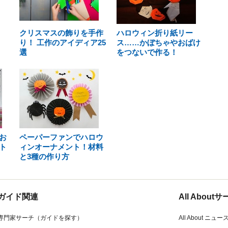
クリスマスの飾りを手作
ハロウィン折り紙リー
り！ 工作のアイディア25
ス……かぼちゃやおばけ
選
をつないで作る！
お
ペーパーファンでハロウ
ト
ィンオーナメント！材料
と3種の作り方
ガイド関連
All Abou
専門家サーチ（ガイドを探す）
All About ニュー