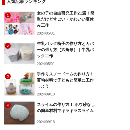
人気記事ランキング
女の子の自由研究工作21選！簡
1
単だけどすごい・かわいい夏休
み工作
2024/05/01
牛乳パック椅子の作り方とカバ
2
ーの張り方（六角形）｜牛乳パ
ック工作
2024/05/01
手作りスノードームの作り方！
3
百均材料で子どもと簡単に工作
しよう
2024/09/10
スライムの作り方！ ホウ砂なし
4
の簡単材料でキラキラスライム
2024/09/18