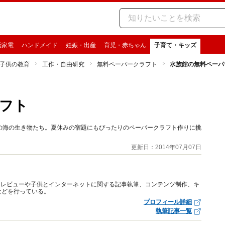
活家電
ハンドメイド
妊娠・出産
育児・赤ちゃん
子育て・キッズ
子供の教育
工作・自由研究
無料ペーパークラフト
水族館の無料ペーパ
フト
の海の生き物たち。夏休みの宿題にもぴったりのペーパークラフト作りに挑
更新日：2014年07月07日
トレビューや子供とインターネットに関する記事執筆、コンテンツ制作、キ
などを行っている。
プロフィール詳細
執筆記事一覧