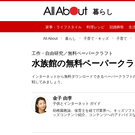
暮らし
家事・ライフスタイル
料理レシピ
冠婚葬祭
生
All About
暮らし
子育て・キッズ
子育て
工作・自由研究
／無料ペーパークラフト
水族館の無料ペーパークラ
インターネットから無料ダウンロードできるペーパークラフト
戦してみましょう。
金子 由李
子供とインターネット ガイド
幼稚園教諭、保育士を経てIT業界へ。キッズソフ
ッズコンテンツ紹介、コンテンツへのアドバイス