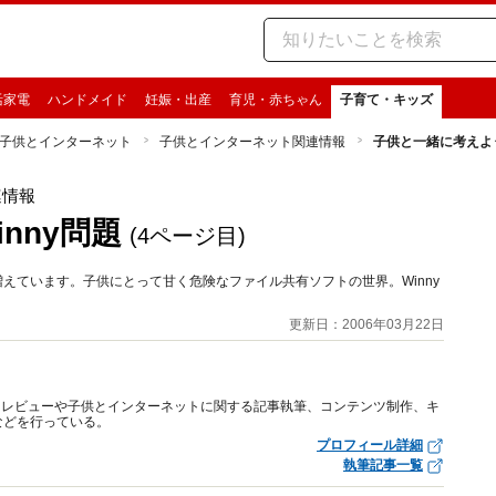
活家電
ハンドメイド
妊娠・出産
育児・赤ちゃん
子育て・キッズ
子供とインターネット
子供とインターネット関連情報
子供と一緒に考えよう
連情報
nny問題
(4ページ目)
増えています。子供にとって甘く危険なファイル共有ソフトの世界。Winny
更新日：2006年03月22日
トレビューや子供とインターネットに関する記事執筆、コンテンツ制作、キ
などを行っている。
プロフィール詳細
執筆記事一覧