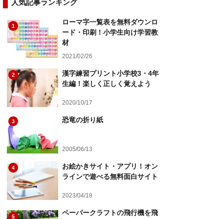
人気記事ランキング
ローマ字一覧表を無料ダウンロ
1
ード・印刷！小学生向け学習教
材
2021/02/26
漢字練習プリント小学校3・4年
2
生編！楽しく正しく覚えよう
2020/10/17
恐竜の折り紙
3
2005/06/13
お絵かきサイト・アプリ！オン
4
ラインで遊べる無料面白サイト
2023/04/18
ペーパークラフトの飛行機を飛
5