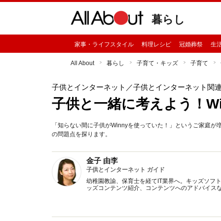
暮らし
家事・ライフスタイル
料理レシピ
冠婚葬祭
生
All About
暮らし
子育て・キッズ
子育て
子供とインターネット
／子供とインターネット関
子供と一緒に考えよう！Wi
「知らない間に子供がWinnyを使っていた！」というご家庭が
の問題点を探ります。
金子 由李
子供とインターネット ガイド
幼稚園教諭、保育士を経てIT業界へ。キッズソフ
ッズコンテンツ紹介、コンテンツへのアドバイス