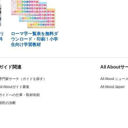
リ
ローマ字一覧表を無料ダ
料
ウンロード・印刷！小学
生向け学習教材
ガイド関連
All Abou
専門家サーチ（ガイドを探す）
All About ニュー
All Aboutガイド募集
All About Japan
ガイドへの仕事・取材依頼
国民の決断