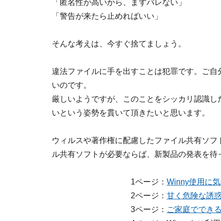
「匿名性が高いから、まずバレない」
「警告が来たら止めればいい」
そんな考えは、今すぐ捨てましょう。
違法ファイルに手を出すことは犯罪です。ご自
いのです。
厳しいようですが、このことをシッカリ認識し
いという姿勢を貫いて頂きたいと思います。
ウィルスや著作権に配慮したファイル共有ソフ
ル共有ソフトが必要ならば、新製品の発表を待
1ページ：
Winny使用
2ページ：
甘く危険な誘惑だ
3ページ：
ご家庭でできるW