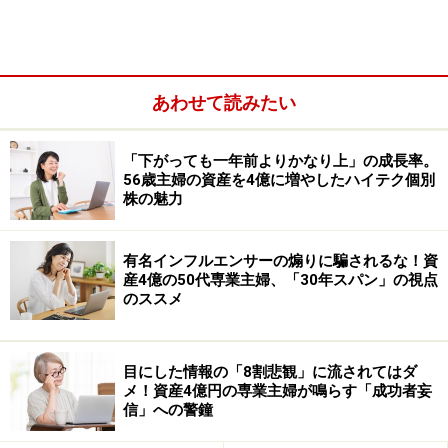
投資初心者が特定口座で源泉徴収ありを選ぶべき理
由
株価暴落でも売らない投信、売っていい投信
初心者向け！10万円からの資産運用、その種類と特
あわせて読みたい
徴
「下がっても一年前よりかなり上」の成長率。
56歳主婦の資産を4億に増やしたハイテク個別
※記事内容は執筆時点のものです。最新の内容をご確認くださ
株の魅力
い。
本記事の内容は一般的な情報提供を目的としており、特定の金融
商品や投資行動を推奨するものではありません。
投資や資産運用に関する最終的なご判断はご自身の責任において
有名インフルエンサーの煽りに騙されるな！資
行ってください。
産4億の50代専業主婦、「30年スパン」の視点
掲載情報の正確性・完全性については十分に配慮しております
のススメ
が、その内容を保証するものではなく、これに基づく損失・損害
などについて当社は一切の責任を負いません。
最新の情報や詳細については、必ず各金融機関やサービス提供者
の公式情報をご確認ください。
目にした情報の「8割悲観」に流されてはダ
メ！資産4億円の専業主婦が鳴らす「成功者妄
信」への警鐘
【編集部おすすめの購入サイト】