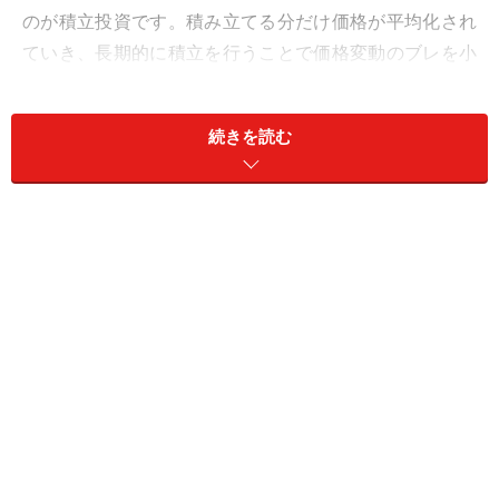
のが積立投資です。積み立てる分だけ価格が平均化され
ていき、長期的に積立を行うことで価格変動のブレを小
さくできるのです。
続きを読む
積立定期では積み立てた元本が貯まり、減ることはあり
ません。しかし、積立投資では、積み立てた元本がその
まま貯まるわけではなく、時には価格の変動によって損
失が発生する恐れもあります。購入タイミングを分散し
ているに過ぎないのです。
どちらも同じ積立型の金融商品だからと言って、商品内
容までは同じではありません。くれぐれも勘違いしない
ようにご注意下さいね。
【関連記事】