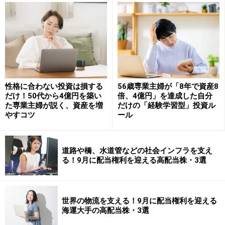
Amazonで資産運用の書籍をチェック！
楽天市場で資産運用関連の書籍をチェック！
【編集部からのお知らせ】
性格に合わない投資は損する
56歳専業主婦が「8年で資産8
・「家計」について、
アンケート（2026/8/31まで）
を実施
だけ！50代から4億円を築い
倍、4億円」を達成した自分
中です！
た専業主婦が説く、資産を増
だけの「経験学習型」投資ル
※抽選で20名にAmazonギフト券1000円分プレゼント
やすコツ
ール
※謝礼付きの限定アンケートやモニター企画に参加が可能に
なります
道路や橋、水道管などの社会インフラを支え
る！9月に配当権利を迎える高配当株・3選
世界の物流を支える！9月に配当権利を迎える
海運大手の高配当株・3選