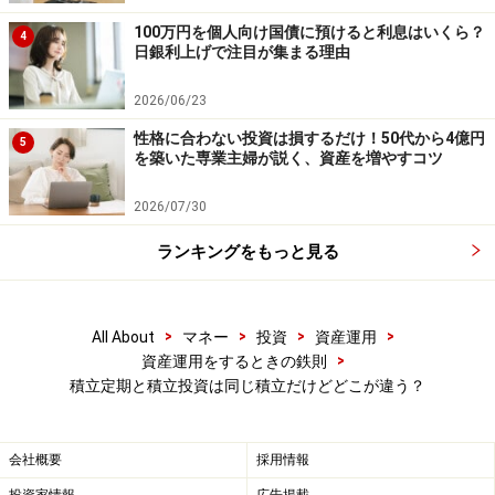
100万円を個人向け国債に預けると利息はいくら？
4
日銀利上げで注目が集まる理由
2026/06/23
性格に合わない投資は損するだけ！50代から4億円
5
を築いた専業主婦が説く、資産を増やすコツ
2026/07/30
ランキングをもっと見る
>
>
>
>
All About
マネー
投資
資産運用
>
資産運用をするときの鉄則
積立定期と積立投資は同じ積立だけどどこが違う？
会社概要
採用情報