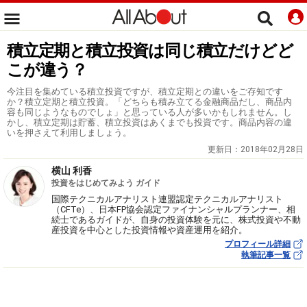
積立定期と積立投資は同じ積立だけどど
こが違う？
今注目を集めている積立投資ですが、積立定期との違いをご存知です
か？積立定期と積立投資。「どちらも積み立てる金融商品だし、商品内
容も同じようなものでしょ」と思っている人が多いかもしれません。し
かし、積立定期は貯蓄、積立投資はあくまでも投資です。商品内容の違
いを押さえて利用しましょう。
更新日：
2018年02月28日
横山 利香
投資をはじめてみよう ガイド
国際テクニカルアナリスト連盟認定テクニカルアナリスト
（CFTe）、日本FP協会認定ファイナンシャルプランナー、相
続士であるガイドが、自身の投資体験を元に、株式投資や不動
産投資を中心とした投資情報や資産運用を紹介。
プロフィール詳細
執筆記事一覧