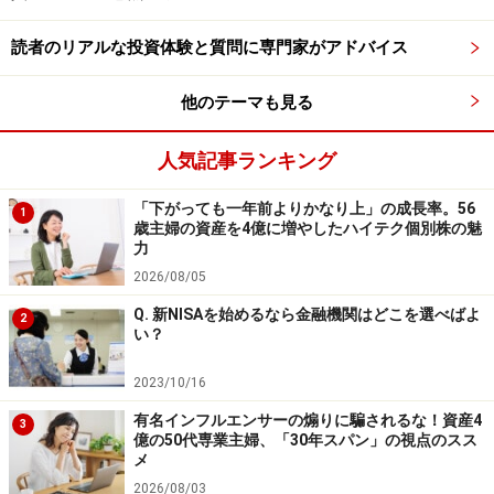
読者のリアルな投資体験と質問に専門家がアドバイス
他のテーマも見る
人気記事ランキング
「下がっても一年前よりかなり上」の成長率。56
1
歳主婦の資産を4億に増やしたハイテク個別株の魅
力
2026/08/05
Q. 新NISAを始めるなら金融機関はどこを選べばよ
2
い？
2023/10/16
有名インフルエンサーの煽りに騙されるな！資産4
3
億の50代専業主婦、「30年スパン」の視点のスス
メ
2026/08/03