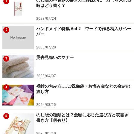
1
時はどう書く？
2023/07/24
ハンドメイド特集 Vol.2 ワードで作る柄入りペー
2
パー
2003/07/20
災害見舞いのマナー
3
2009/04/07
袱紗の包み方……ご祝儀袋・お悔み金などの金封の
4
渡し方
2024/08/15
のし袋の種類とは？金額に応じた選び方と表書き
5
書き方【例有り】
2025/01/10