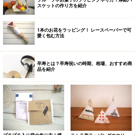
スケットの作り方を紹介
【
Cuisinart
】
※記事内容は執筆時点のものです。最新の内容をご確認くださ
い。
1本のお花をラッピング！ レースペーパーで可
愛く包む方法
次のページへ
1
/
2
卒寿とは？卒寿祝いの時期、相場、おすすめ商
品を紹介