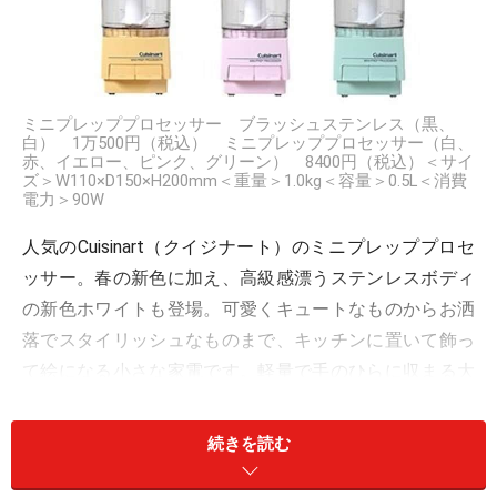
ミニプレッププロセッサー ブラッシュステンレス（黒、
白） 1万500円（税込） ミニプレッププロセッサー（白、
赤、イエロー、ピンク、グリーン） 8400円（税込）＜サイ
ズ＞W110×D150×H200mm＜重量＞1.0kg＜容量＞0.5L＜消費
電力＞90W
人気のCuisinart（クイジナート）のミニプレッププロセ
ッサー。春の新色に加え、高級感漂うステンレスボディ
の新色ホワイトも登場。可愛くキュートなものからお洒
落でスタイリッシュなものまで、キッチンに置いて飾っ
て絵になる小さな家電です。軽量で手のひらに収まる大
きさで移動もらくらく、クリア部分の付属パーツはすべ
て取り外して洗えるので衛生的でお手入れも簡単！ 一般
続きを読む
家庭向きの、少量の食材に最適なハンディサイズで、毎
日使える手軽なタイプ。気配り安全構造でどこかが開い