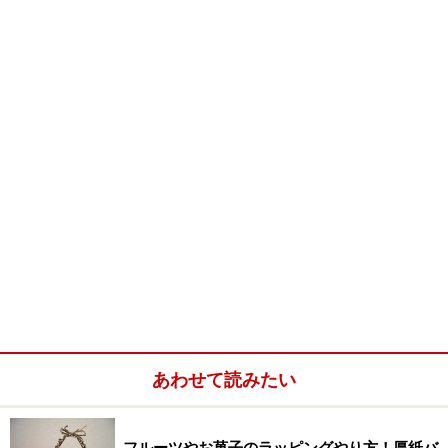
た状態では決してモーターが作動しないようになってい
ます。またセットも簡単で使いやすく、誰でも素早く操
作できるよう配慮されています。
「LOW」「HIGH」の2段階のスピード調節も可能。料理
の下ごしらえを簡単手軽にでき、日々のキッチンで効率
のよい調理が可能になります。少量のみじん切りはもち
ろん、ソースやドレッシング作りに最適。手作りにこだ
わるヘルシー志向の方や料理のレパートリーを広げたい
方に。また乳児の離乳食や、高齢者の方の刻み食にも応
用できます。切る、刻む、混ぜるがパパッと出来るこの
優れもののマシンで、自家製ハンバーグのミンチやオリ
ジナルのディップ、無添加ドレッシング作りもよりスピ
あわせて読みたい
ーディーに。すぐに使えて、長く愛していただける結婚
祝いにピッタリなギフトです。
フルーツやお菓子のラッピングやり方！厚紙バ