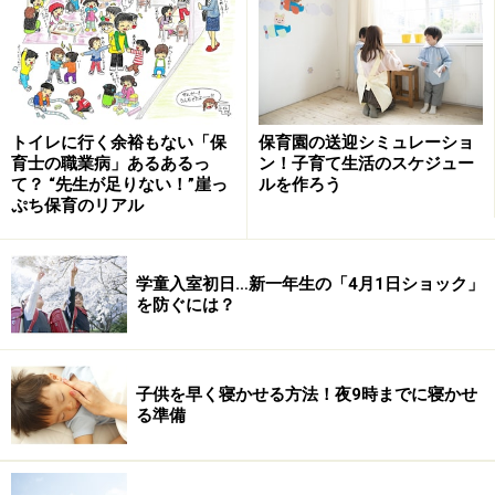
トイレに行く余裕もない「保
保育園の送迎シミュレーショ
育士の職業病」あるあるっ
ン！子育て生活のスケジュー
て？ “先生が足りない！”崖っ
ルを作ろう
ぷち保育のリアル
学童入室初日…新一年生の「4月1日ショック」
を防ぐには？
子供を早く寝かせる方法！夜9時までに寝かせ
る準備