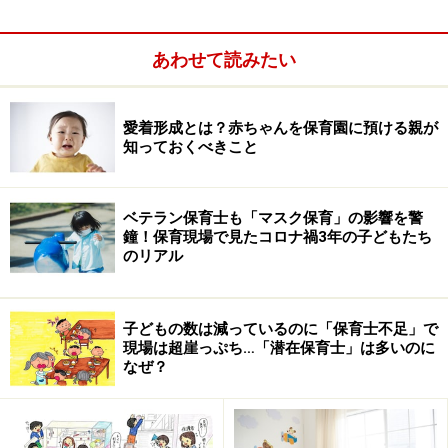
「最低基準」は国が法律で定めたもので、厚生労働省の
多くの担当者自身が「最低基準はまさに『最低』のライ
あわせて読みたい
ン」と断言しているような低い基準のもの。それを改
め、地方自治体に権限を委譲するとなると、お金を持っ
ている自治体と、そうでない自治体とでは、保育園の基
愛着形成とは？赤ちゃんを保育園に預ける親が
知っておくべきこと
準に大きな差が付くことになります。
>>すでに自治体ごとに保育内容の差が！>>
ベテラン保育士も「マスク保育」の影響を警
鐘！保育現場で見たコロナ禍3年の子どもたち
※記事内容は執筆時点のものです。最新の内容をご確認くださ
のリアル
い。
子どもの数は減っているのに「保育士不足」で
次のページへ
1
/
2
現場は超崖っぷち…「潜在保育士」は多いのに
なぜ？