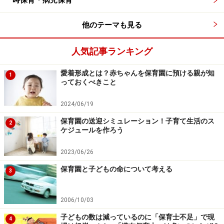
一時保育・病児保育
他のテーマも見る
人気記事ランキング
愛着形成とは？赤ちゃんを保育園に預ける親が知
1
っておくべきこと
2024/06/19
保育園の送迎シミュレーション！子育て生活のス
2
ケジュールを作ろう
2023/06/26
保育園と子どもの命について考える
3
2006/10/03
子どもの数は減っているのに「保育士不足」で現
4