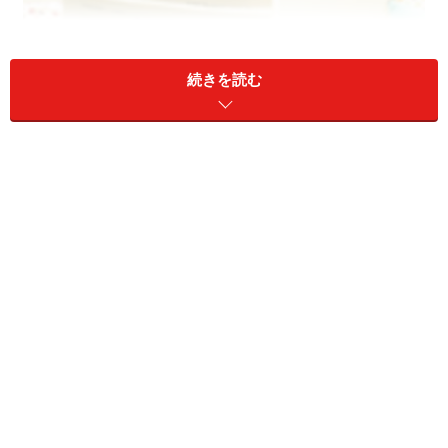
続きを読む
保育園の子ども1人当たりの面積基準が撤廃!?
記事を読んで、ガイドは怒り爆発状態になりました。こ
んなことがあっていいのでしょうか？ そこでさっそく厚
生労働省に問い合わせると、「全くの誤報！」とのこ
と。とりあえずはホッとしましたが、日経新聞には訂正
記事すら出ていません。仕事上の必要から日経新聞だけ
を読んでいる保育園の保護者には、これは「事実」とし
て刷り込まれていたかもしれません。本当になんていう
ことでしょう！