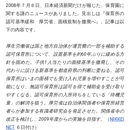
2008年７月６日、日本経済新聞だけが報じた、保育園に
関する謎のニュースがありました。見出しは『保育所の
認可基準緩和 厚労省、面積規制を撤廃へ』。記事は以
下の内容です。
厚生労働省は国と地方自治体が運営費の一部を補助する
認可保育所について、設置基準を約60年ぶりに緩める方
針を固めた。子供1人当たりの面積基準を撤廃し、その
代わりに設ける新基準を都道府県の判断に委ねる。認可
保育所はいまの面積でも受け入れ児童を増やすことが可
能になり、無認可保育所は認可を得て補助金を受け取り
やすくなる。認可保育所の入所待ちをしている「待機児
童」の解消を狙う。厚労省は自治体関係者や保育所経営
者らが参加する有識者研究会を発足させた。関係省令の
改正を検討し、2009年度からの実施を目指す。
（
NIKKEI
NET
６日付け）