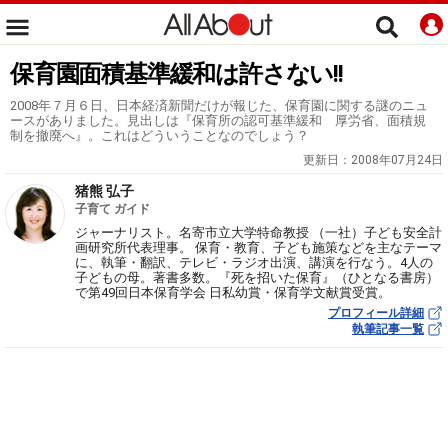
保育園面積基準緩和は許さない!!
2008年７月６日、日本経済新聞だけが報じた、保育園に関する謎のニュ
ースがありました。見出しは『保育所の認可基準緩和 厚労省、面積規
制を撤廃へ』。これはどういうことなのでしょう？
更新日：
2008年07月24日
猪熊 弘子
子育て ガイド
ジャーナリスト。名寄市立大学特命教授 （一社）子ども安全計
画研究所代表理事。 保育・教育、子ども施策などを主なテーマ
に、執筆・翻訳、テレビ・ラジオ出演、講演を行なう。4人の
子どもの母。著書多数。『死を招いた保育』（ひとなる書房）
で第49回日本保育学会 日私幼賞・保育学文献賞受賞。
プロフィール詳細
執筆記事一覧