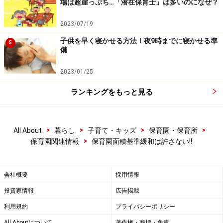
場は超崖っぷち…「潜在保育士」は多いのになぜ？
2023/07/19
子供を早く寝かせる方法！夜9時までに寝かせる準
5
備
2023/01/25
ランキングをもっと見る
>
>
>
>
All About
暮らし
子育て・キッズ
保育園・保育所
>
保育園関連情報
保育園面積基準緩和は許さない!!
会社概要
採用情報
投資家情報
広告掲載
利用規約
プライバシーポリシー
All Aboutについて
著作権・商標・免責