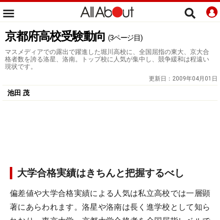
京都府高校受験動向
(3ページ目)
マスメディアでの露出で躍進した堀川高校に、全国屈指の東大、京大合
格者数を誇る洛星、洛南。トップ校に人気が集中し、競争緩和は程遠い
現状です。
更新日：
2009年04月01日
池田 茂
大学合格実績はきちんと把握するべし
偏差値や大学合格実績による人気は私立高校では一層顕
著にあらわれます。洛星や洛南は長く進学校として知ら