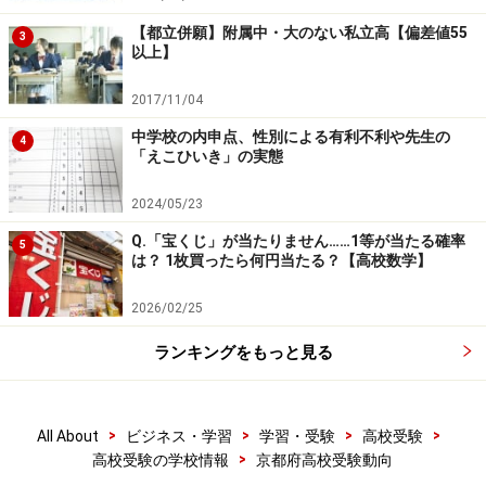
【都立併願】附属中・大のない私立高【偏差値55
3
以上】
2017/11/04
中学校の内申点、性別による有利不利や先生の
4
「えこひいき」の実態
2024/05/23
Q.「宝くじ」が当たりません……1等が当たる確率
5
は？ 1枚買ったら何円当たる？【高校数学】
2026/02/25
ランキングをもっと見る
>
>
>
>
All About
ビジネス・学習
学習・受験
高校受験
>
高校受験の学校情報
京都府高校受験動向