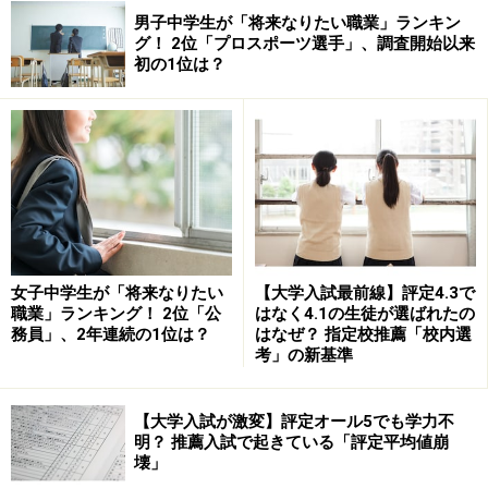
男子中学生が「将来なりたい職業」ランキン
グ！ 2位「プロスポーツ選手」、調査開始以来
初の1位は？
女子中学生が「将来なりたい
【大学入試最前線】評定4.3で
職業」ランキング！ 2位「公
はなく4.1の生徒が選ばれたの
務員」、2年連続の1位は？
はなぜ？ 指定校推薦「校内選
考」の新基準
【大学入試が激変】評定オール5でも学力不
明？ 推薦入試で起きている「評定平均値崩
壊」