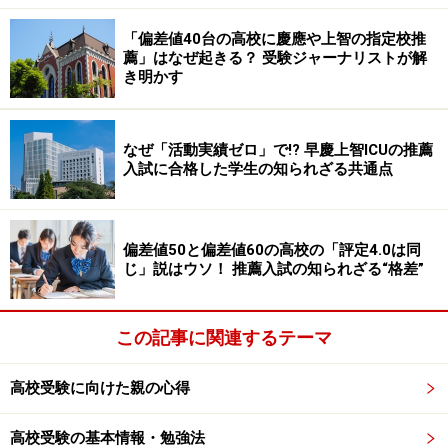
「偏差値40台の高校に慶應や上智の指定校推
薦」はなぜ起きる？ 受験ジャーナリストが解
き明かす
なぜ「活動実績ゼロ」で!? 早慶上智ICUの推薦
入試に合格した学生の知られざる共通点
偏差値50と偏差値60の高校の「評定4.0は同
じ」説はウソ！ 推薦入試の知られざる“格差”
この記事に関連するテーマ
高校受験に向けた親の心得
高校受験の基本情報・勉強法