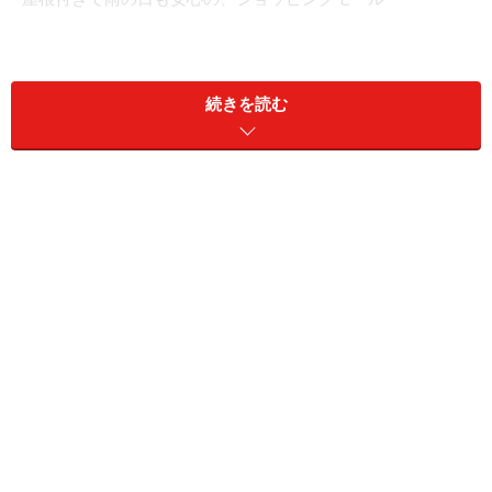
ファッションやスポーツブランドも魅力ですが、信州の
食材みやげを扱うショップも注目したいもの。「軽井
続きを読む
沢・ファーマーズギフト」や「サンクゼール・ワイナリ
ー」には、パスタソースやジャム、スイーツなどの商品
が揃い、お土産探しに重宝します。
※記事内容は執筆時点のものです。最新の内容をご確認くださ
い。
次のページへ
1
/
3