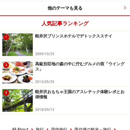
他のテーマも見る
人気記事ランキング
軽井沢プリンスホテルでデトックスステイ
1
2009/10/29
高級別荘地の森の中に佇むグルメの宿「ウイング
2
ス」
2013/05/29
軽井沢おもちゃ王国のアスレチック体験レポとお
3
得情報
2018/09/13
>
>
>
>
All About
旅行
国内旅行
甲信越の観光・旅行