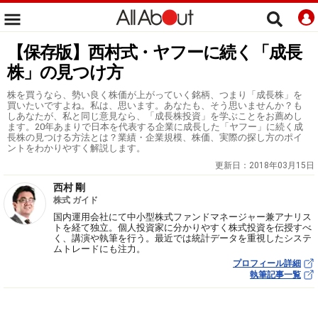
【保存版】西村式・ヤフーに続く「成長
株」の見つけ方
株を買うなら、勢い良く株価が上がっていく銘柄、つまり「成長株」を
買いたいですよね。私は、思います。あなたも、そう思いませんか？も
しあなたが、私と同じ意見なら、「成長株投資」を学ぶことをお薦めし
ます。20年あまりで日本を代表する企業に成長した「ヤフー」に続く成
長株の見つける方法とは？業績・企業規模、株価、実際の探し方のポイ
ントをわかりやすく解説します。
更新日：
2018年03月15日
西村 剛
株式 ガイド
国内運用会社にて中小型株式ファンドマネージャー兼アナリス
トを経て独立。個人投資家に分かりやすく株式投資を伝授すべ
く、講演や執筆を行う。最近では統計データを重視したシステ
ムトレードにも注力。
プロフィール詳細
執筆記事一覧