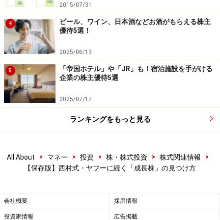
2015/07/31
ビール、ワイン、日本酒などお酒がもらえる株主
4
ヤフーが同じペースで成長していたとすると、IPOから3
優待5選！
年後あたりの従業員数は100名、時価総額は600億円ほど
2025/06/13
でしょう。よって、それぐらいの時価総額までの銘柄だ
ったら、まだまだ成長余地があると期待できます。
「帝国ホテル」や「JR」も！宿泊施設を手がける
5
企業の株主優待5選
よって、まだまだ企業規模が小さく企業規模の面では、
2025/07/17
以下の条件を満たした企業が今後の業績拡大を期待でき
ランキングをもっと見る
る成長株と言えるでしょう。
>
>
>
>
>
All About
マネー
投資
株・株式投資
株式関連情報
(5) 従業員数が数100名以内
【保存版】西村式・ヤフーに続く「成長株」の見つけ方
(6) 上場してから3年以内
(7) 時価総額が600億円以下
会社概要
採用情報
投資家情報
広告掲載