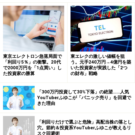
【創業時】1996年時点
売上高：63万円、営業利益：△5百万円
【IPO時】1997年時点
売上高：413百万円、営業利益：49百万円
【IPOから3年後】2000年時点
売上高：5695百万円、営業利益：2110百万円
東京エレクトロン急落局面で
東エレクの激しい値幅を狙
「利回り5％」の衝撃。20代
う。元手240万円→4億円を築
ヤフーは創業時こそ赤字でしたが、翌年のIPO時点で黒
で2000万円を「1点買い」し
いた投資家が実践した「2つ
た投資家の勝算
の財布」戦略
字を達成、営業利益率は11.9％となっています。（※営業
利益率＝営業利益÷売上高）
「300万円投資して30%下落」の絶望……人気
YouTuberふゆこが「パニック売り」を回避で
また、売上高はIPOからわずか３年で13倍以上に拡大し
きた理由
ました。これを年あたりに直すと、１年あたり230%ほど
成長している計算です。全ての成長株がこのような成長
「利回りだけで選ぶと危険」高配当株の落とし
を遂げるとは限りませんが、少なくともヤフー級のもの
穴。節約＆投資系YouTuberふゆこが教えるリ
となると、これだけの業績拡大が確認できました。
スク回避術