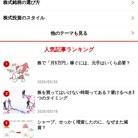
株式銘柄の選び方
きくなってしまった会社は選ばない方が良い」
というこ
とです。成長株投資の秘訣は、「新しくて企業規模が小
株式投資のスタイル
さい」ものを選ぶことです。なぜなら、小さな企業の方
他のテーマも見る
が、成長余地が大きいことが多いからです。
人気記事ランキング
たとえば、トヨタやNTTドコモのように有名な企業は、
ある程度成熟しています。万単位の従業員を抱えたマン
株で「月5万円」稼ぐには、元手はいくら必要？
1
モス級の企業であるため、これから企業規模を2倍に成
長させるとなるとかなり難しいでしょう。一方、上場か
2026/05/20
らまだ間がなく、従業員数が少なく時価総額も小さい会
株を買ってはいけない時期ってある？避けるべき3
社であれば、まだまだ成長する余地があると言えます。
2
つのタイミング
ヤフーの場合、IPO当時の1997年時点で、従業員数は28
2026/05/18
名、時価総額は160億円でした。それが、IPOから11年経
シャープ、せっかく増資したのに、なぜまた減
3
資？
過した2018年時点で、従業員数：11,716名、時価総額：
2兆1225億円（2018年3月8日時点）となっています。