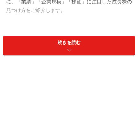
に、「業績」「企業規模」「株価」に注目した成長株の
見つけ方をご紹介します。
成長株を見つけるには、「過去大きな成長を遂げた実績
がある企業」の特徴を調べることが近道です。そこで本
続きを読む
記事では、20年あまりで日本を代表する企業に成長した
「ヤフー<4689>」の例を使って考えてみることにしまし
た。
成長株を見つける方法～業績・企業規模～
企業が成長するには、売上や利益といった「業績」が伴
わなければなりません。
新しい設備を買うにも、人を雇
うにも、業績が悪ければ、それができないからです。裏
を返すと、売上が縮小している企業や、赤字が続いてい
る企業は、今後の業績拡大は望み薄だと思います。