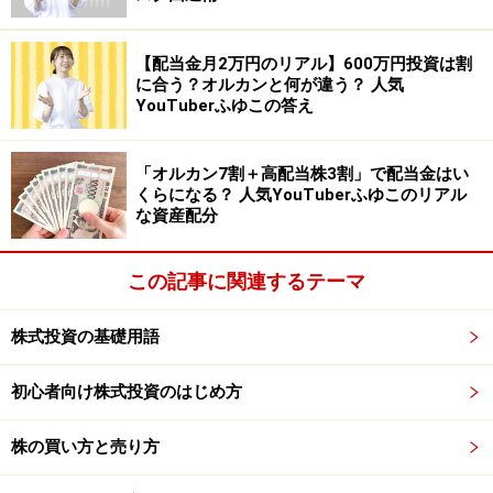
よって、以上を踏まえると、「第二のヤフー」「第三の
【配当金月2万円のリアル】600万円投資は割
ヤフー」を探したい場合、同社と似たような業績をたど
に合う？オルカンと何が違う？ 人気
YouTuberふゆこの答え
っている会社を探すのが良いでしょう。たとえば、私で
あれば、以下の条件を満たした企業を探してみます。
「オルカン7割＋高配当株3割」で配当金はい
くらになる？ 人気YouTuberふゆこのリアル
な資産配分
(1) 創業後まもなく黒字化
(2) 営業利益率が10％以上
この記事に関連するテーマ
(3) 売上高成長率が200％以上
(4) 3年以上成長が続いている
株式投資の基礎用語
初心者向け株式投資のはじめ方
この方法で銘柄を探すことで、ヤフーのように、成長性
の高い銘柄を探すことができます。
株の買い方と売り方
ただし、ここで注意点があります。それは、
「すでに大