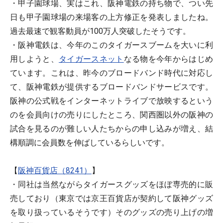
・甲子園球場、実はこれ、阪神電鉄の持ち物で、つい先
日も甲子園球場の来場客の上方修正を発表しましたね。
過去最速で観客動員が100万人突破したそうです。
・阪神電鉄は、今年のこのタイガースブームを大いに利
用しようと、
タイガースネット
なる物を今年からはじめ
ています。これは、昨今のブロードバンド時代に対応し
て、阪神電鉄が提供するブロードバンドサービスです。
阪神の公式戦をインターネットライブで放映するという
のを会員向けの売りにしたところ、関西圏以外の阪神の
試合を見るのが難しい人たちからの申し込みが増え、結
構順調に会員数を伸ばしているらしいです。
【
阪神百貨店（8241）
】
・同社は当然ながらタイガースグッズをほぼ専売的に販
売しており（東京では京王百貨店が契約して阪神グッズ
を取り扱っているそうです）そのグッズの売り上げの増