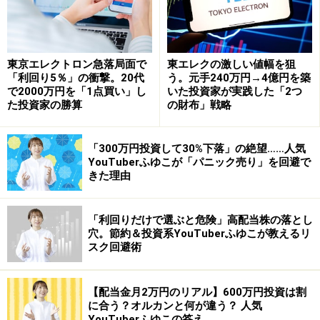
東京エレクトロン急落局面で
東エレクの激しい値幅を狙
「利回り5％」の衝撃。20代
う。元手240万円→4億円を築
で2000万円を「1点買い」し
いた投資家が実践した「2つ
た投資家の勝算
の財布」戦略
「300万円投資して30%下落」の絶望……人気
YouTuberふゆこが「パニック売り」を回避で
きた理由
「利回りだけで選ぶと危険」高配当株の落とし
穴。節約＆投資系YouTuberふゆこが教えるリ
スク回避術
【配当金月2万円のリアル】600万円投資は割
に合う？オルカンと何が違う？ 人気
YouTuberふゆこの答え