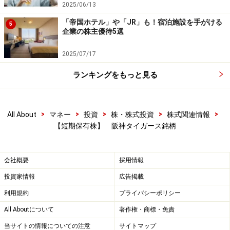
2025/06/13
「帝国ホテル」や「JR」も！宿泊施設を手がける
5
企業の株主優待5選
2025/07/17
ランキングをもっと見る
>
>
>
>
>
All About
マネー
投資
株・株式投資
株式関連情報
【短期保有株】 阪神タイガース銘柄
会社概要
採用情報
投資家情報
広告掲載
利用規約
プライバシーポリシー
All Aboutについて
著作権・商標・免責
当サイトの情報についての注意
サイトマップ