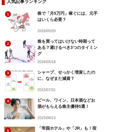
人気記事ランキング
株で「月5万円」稼ぐには、元手
1
はいくら必要？
2026/05/20
株を買ってはいけない時期って
2
ある？避けるべき3つのタイミン
グ
2026/05/18
シャープ、せっかく増資したの
3
に、なぜまた減資？
2015/07/31
ビール、ワイン、日本酒などお
4
酒がもらえる株主優待5選！
2025/06/13
「帝国ホテル」や「JR」も！宿
5