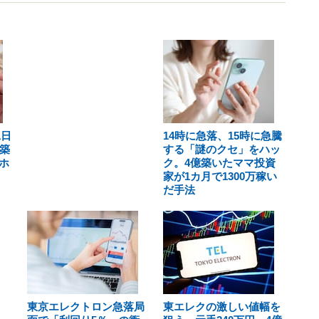
1日
14時に急落、15時に急騰
築
する「謎のクセ」をハッ
ホ
ク。4億築いたママ投資
家が1カ月で1300万稼い
だ手法
東京エレクトロン急落局
東エレクの激しい値幅を