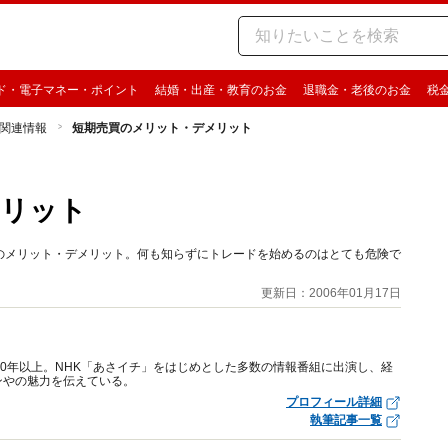
ド・電子マネー・ポイント
結婚・出産・教育のお金
退職金・老後のお金
税
関連情報
短期売買のメリット・デメリット
メリット
のメリット・デメリット。何も知らずにトレードを始めるのはとても危険で
更新日：2006年01月17日
10年以上。NHK「あさイチ」をはじめとした多数の情報番組に出演し、経
ンやの魅力を伝えている。
プロフィール詳細
執筆記事一覧