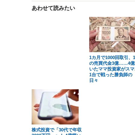
あわせて読みたい
1カ月で1000回取引、
の売買代金3億……4億
いたママ投資家がスマ
1台で戦った勝負師の
日々
株式投資で「30代で年収