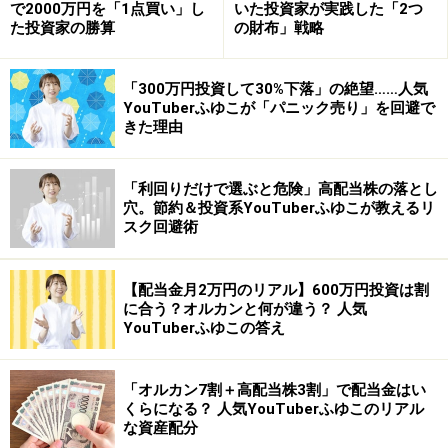
で2000万円を「1点買い」し
いた投資家が実践した「2つ
ん。つまり、運用の結果次第で、数十年後に受け取る金
た投資家の勝算
の財布」戦略
額に雲泥の差が出てくることになります。
「300万円投資して30%下落」の絶望……人気
現在は制度が導入されていなくても油断は禁物です。
YouTuberふゆこが「パニック売り」を回避で
きた理由
確定拠出年金を採用する会社は年々増えています。安穏
としていたらある日突然、「来年度から確定拠出年金を
「利回りだけで選ぶと危険」高配当株の落とし
穴。節約＆投資系YouTuberふゆこが教えるリ
採用します」とアナウンスがあり、運用を任されること
スク回避術
になる可能性も大いにあるのです。
【配当金月2万円のリアル】600万円投資は割
そんなときでも、株式投資の経験があれば慌てずにすみ
に合う？オルカンと何が違う？ 人気
ます。投資の基本や経済の動きを読む感覚が身に付いて
YouTuberふゆこの答え
いるので、未経験の人に比べればかなり有利に運用でき
るといえるでしょう。
「オルカン7割＋高配当株3割」で配当金はい
くらになる？ 人気YouTuberふゆこのリアル
な資産配分
夢の実現性がぐんと高まる！