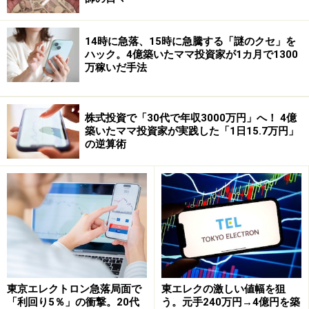
将来の年金づくりの練習になる！
最近、大手の企業を中心に、
確定拠出型の年金制度（企
14時に急落、15時に急騰する「謎のクセ」を
業型401ｋ）
を取り入れるところが増えています。
ハック。4億築いたママ投資家が1カ月で1300
万稼いだ手法
株式投資で「30代で年収3000万円」へ！ 4億
築いたママ投資家が実践した「1日15.7万円」
の逆算術
就職先の会社が確定拠出年金を採用していた場合、将来
東京エレクトロン急落局面で
東エレクの激しい値幅を狙
受け取る退職金や年金は自分で運用しなければなりませ
「利回り5％」の衝撃。20代
う。元手240万円→4億円を築