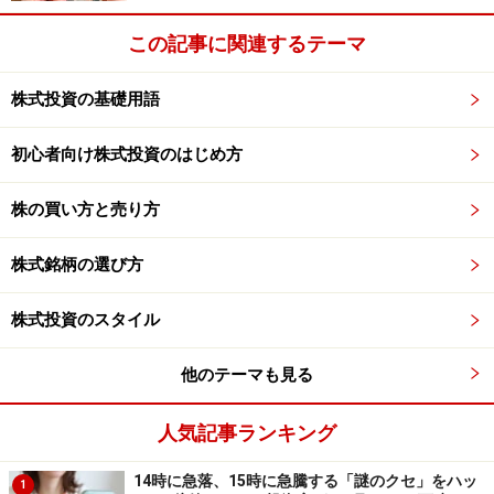
この記事に関連するテーマ
収入の限られている会社員にとって、投資は夢をかなえる
ための頼れる存在だ。
株式投資の基礎用語
ここ最近の株ブームの背景にあるのは、単に株式市場が
初心者向け株式投資のはじめ方
好調ということだけではありません。長く続いている低
金利時代がこのような流れを引き起こしたことも事実で
株の買い方と売り方
す。
株式銘柄の選び方
いまの時代、銀行に預けておくだけではお金はほとんど
株式投資のスタイル
増えません。
他のテーマも見る
でも、株式投資なら運用の手腕で大きなリターンを狙う
ことができます。限られた給料のなかでは到底、実現で
人気記事ランキング
きそうにない夢も、投資を味方につければ不可能ではな
いかもしれないのです。
14時に急落、15時に急騰する「謎のクセ」をハッ
1