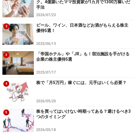
ク。4億築いたママ投資家が1カ月で1300万稼いだ
手法
環境の変化は、新しいことにチャレンジするのに絶好の
2026/07/23
チャンス。「できる社会人」めざして、さっそく株を始
ビール、ワイン、日本酒などお酒がもらえる株主
2
めてみてはいかがでしょうか？
優待5選！
※記事内容は執筆時点のものです。最新の内容をご確認くださ
2025/06/13
い。
本記事の内容は一般的な情報提供を目的としており、特定の金融
「帝国ホテル」や「JR」も！宿泊施設を手がける
3
商品や投資行動を推奨するものではありません。
企業の株主優待5選
投資や資産運用に関する最終的なご判断はご自身の責任において
行ってください。
2025/07/17
掲載情報の正確性・完全性については十分に配慮しております
が、その内容を保証するものではなく、これに基づく損失・損害
株で「月5万円」稼ぐには、元手はいくら必要？
4
などについて当社は一切の責任を負いません。
最新の情報や詳細については、必ず各金融機関やサービス提供者
の公式情報をご確認ください。
2026/05/20
【編集部からのお知らせ】
株を買ってはいけない時期ってある？避けるべき3
5
・「家計」について、
アンケート（2026/8/31まで）
を実施
つのタイミング
中です！
※抽選で20名にAmazonギフト券1000円分プレゼント
2026/05/18