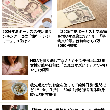
社会人1年目だと前年の所得がゼロなので（アルバイト
で所得税を払っていた人は除く）、1年目は住民税がか
からないというわけ。2年目から、前年の所得に対して
住民税を支払うことになります。
2026年夏ボーナスの使い道ラ
【2026年夏ボーナス】支給額
ンキング！ 2位「旅行・レジ
を増やす企業は37.1％。「平
よほど昇給しない限り、手取額では2年目が減るという
ャー」、1位は？
均支給額」は前年から1万
ことになります。なので、1年目でお金を使いすぎる
8000円増加
と、2年目で困るということもあります。
NISAを切り崩してなんとかピンチ脱出…32歳
初任給の使い方は、その後のマネー事情を決めるともい
女性が給料日前に「これはマズい！」とひやひ
やした瞬間
われています。
次のページ
で、初任給に使い方で注意す
る点についてご紹介しましょう。
後先考えずにお金を使って「給料日前1週間ほ
ど1日1食」生活に…30歳主婦が振り返る独身
時代の財布事情
※記事内容は執筆時点のものです。最新の内容をご確認くださ
い。
本記事の内容は一般的な情報提供を目的としており、特定の金融
商品や投資行動を推奨するものではありません。