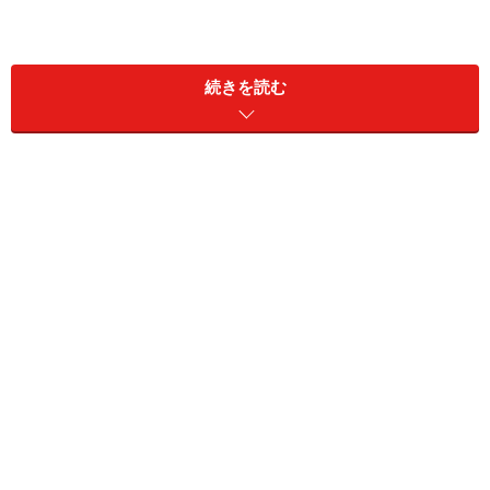
続きを読む
この17万円を多いと見るか少ないと見るかは、人それぞ
れです。1人暮らしの人だと家賃、公共料金などのお金
がいるでしょうし、学生時代に奨学金を利用していた人
は返済していかないといけません。まずは、月々どれく
らいのお金が自由に使えるかを知る必要があります。
2年目より初任給のほうが高い？