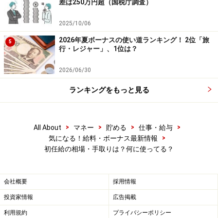
差は250万円超（国税庁調査）
2025/10/06
2026年夏ボーナスの使い道ランキング！ 2位「旅
5
行・レジャー」、1位は？
2026/06/30
ランキングをもっと見る
>
>
>
>
All About
マネー
貯める
仕事・給与
>
気になる！給料・ボーナス最新情報
初任給の相場・手取りは？何に使ってる？
会社概要
採用情報
投資家情報
広告掲載
利用規約
プライバシーポリシー