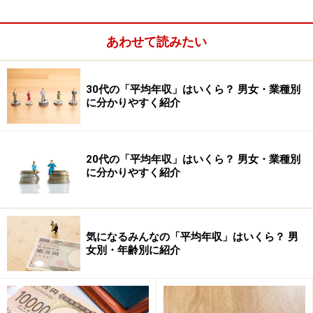
この初任給、これからどんどん上がっていくから楽勝……
あわせて読みたい
なんて思っていませんか？ 実は手取額でいくと、初任給
より2年目のほうが下がってしまいます。それは「住民
税」が前年の所得に対してかかってくるからなのです。
30代の「平均年収」はいくら？ 男女・業種別
に分かりやすく紹介
20代の「平均年収」はいくら？ 男女・業種別
に分かりやすく紹介
気になるみんなの「平均年収」はいくら？ 男
女別・年齢別に紹介