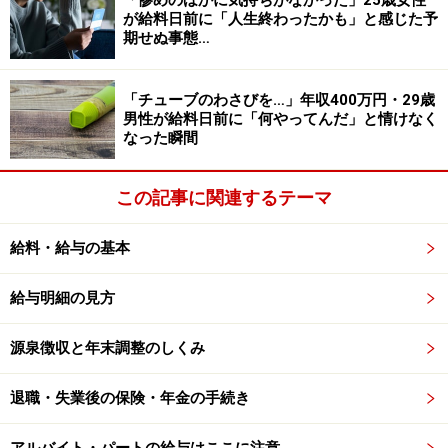
「惨めのほかに気持ちがなかった」25歳女性
投資や資産運用に関する最終的なご判断はご自身の責任において
が給料日前に「人生終わったかも」と感じた予
行ってください。
期せぬ事態…
掲載情報の正確性・完全性については十分に配慮しております
が、その内容を保証するものではなく、これに基づく損失・損害
などについて当社は一切の責任を負いません。
「チューブのわさびを…」年収400万円・29歳
最新の情報や詳細については、必ず各金融機関やサービス提供者
男性が給料日前に「何やってんだ」と情けなく
の公式情報をご確認ください。
なった瞬間
次のページへ
1
/
3
この記事に関連するテーマ
給料・給与の基本
給与明細の見方
源泉徴収と年末調整のしくみ
退職・失業後の保険・年金の手続き