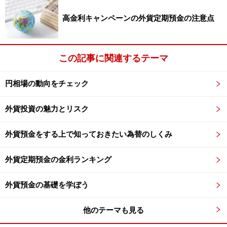
則24時間リアルタイム為替レートとインターネット取引
高金利キャンペーンの外貨定期預金の注意点
です。
実は、お客様との外貨取引では、銀行も為替変動リスク
この記事に関連するテーマ
を負うのです。これが為替手数料に反映されてきまし
た。住友信託では、時々刻々と変化するリアルタイム為
円相場の動向をチェック
替レート、ちょうど野菜にたとえれば卸売市場に参加す
るようなしくみを作ることにより、銀行側の為替変動リ
外貨投資の魅力とリスク
スクをうまく管理し、お客様にはご納得いただける為替
外貨預金をする上で知っておきたい為替のしくみ
手数料水準の実現にこぎつけることができました。
外貨定期預金の金利ランキング
また、インターネットでのお取引ならば、人を介するこ
とがないのでコストを減らすことができますから、その
外貨預金の基礎を学ぼう
分金利に反映させやすくなるのです。
他のテーマも見る