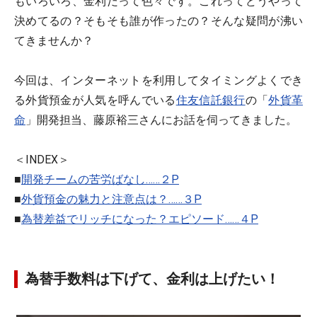
もいろいろ、金利だって色々です。これってどうやって
決めてるの？そもそも誰が作ったの？そんな疑問が沸い
てきませんか？
今回は、インターネットを利用してタイミングよくでき
る外貨預金が人気を呼んでいる
住友信託銀行
の「
外貨革
命
」開発担当、藤原裕三さんにお話を伺ってきました。
＜INDEX＞
■
開発チームの苦労ばなし……２P
■
外貨預金の魅力と注意点は？……３P
■
為替差益でリッチになった？エピソード……４P
為替手数料は下げて、金利は上げたい！