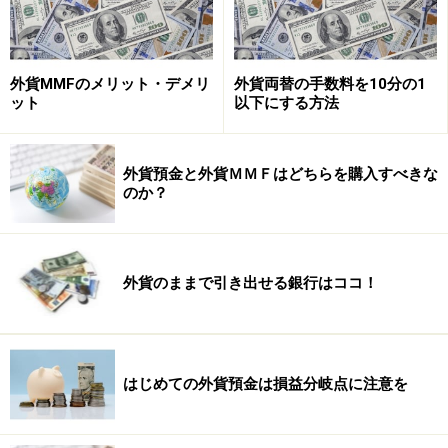
Ａ：
外貨預金は為替手数料が高いとか、金利が低いとか、そ
んな批評の声も多く耳にしてきました。だから「為替手
外貨MMFのメリット・デメリ
外貨両替の手数料を10分の1
ット
以下にする方法
数料は下げて、金利は上げよう！」という試みに、チー
ム全員がとことん注力しました。
外貨預金と外貨ＭＭＦはどちらを購入すべきな
のか？
２つのしくみでコストダウン！
Ｑ：
外貨のままで引き出せる銀行はココ！
確かに、「為替手数料は低く、金利は高い」のは預金者
にとって大きなメリットですよね。でも、反対に銀行に
とってはデメリットになるのでは？
はじめての外貨預金は損益分岐点に注意を
Ａ：
お客様と銀行双方のメリットを追求できるしくみが、原