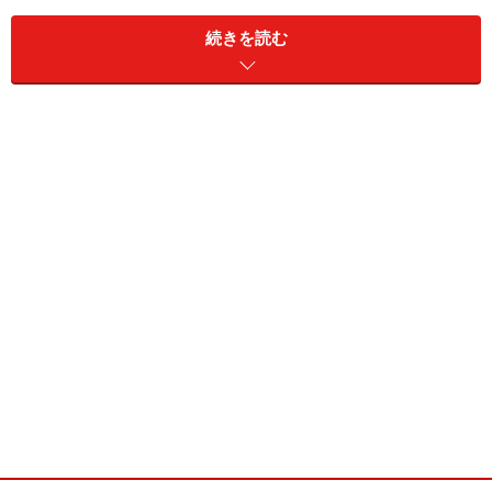
続きを読む
Ｑ：
藤原さんは、どんな外貨預金を開発されたのですか？
Ａ：
通貨を選べる、満期を選べる、原則24時間リアルタイム
為替レートで取引ができるなど、フレキシブルに利用す
ることができる点が、私達の開発した「外貨革命」の特
徴なんです。
十分に選択肢を広げておくことで、ひとりひとりの運用