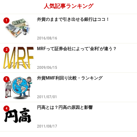
人気記事ランキング
続いて、開発チームの苦労ばなしを伺いました！
外貨のままで引き出せる銀行はココ！
1
※記事内容は執筆時点のものです。最新の内容をご確認くださ
い。
本記事の内容は一般的な情報提供を目的としており、特定の金融
2016/08/16
商品や投資行動を推奨するものではありません。
投資や資産運用に関する最終的なご判断はご自身の責任において
MRFって証券会社によって’金利’が違う？
2
行ってください。
掲載情報の正確性・完全性については十分に配慮しております
が、その内容を保証するものではなく、これに基づく損失・損害
2009/06/15
などについて当社は一切の責任を負いません。
最新の情報や詳細については、必ず各金融機関やサービス提供者
外貨MMF利回り比較・ランキング
3
の公式情報をご確認ください。
2011/07/01
次のページへ
1
/
4
円高とは？円高の原因と影響
4
2011/08/17