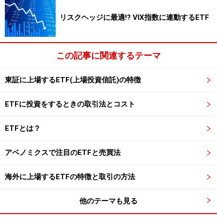
掲載情報の正確性・完全性については十分に配慮しております
が、その内容を保証するものではなく、これに基づく損失・損害
リスクヘッジに最適!? VIX指数に連動するETF
などについて当社は一切の責任を負いません。
最新の情報や詳細については、必ず各金融機関やサービス提供者
の公式情報をご確認ください。
この記事に関連するテーマ
次のページへ
1
/
2
東証に上場するETF(上場投資信託)の特徴
ETFに投資をするときの取引法とコスト
ETFとは？
アベノミクスで注目のETFと売買法
海外に上場するETFの特徴と取引の方法
他のテーマも見る