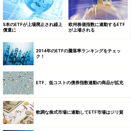
一方デメリットは、多くの投資信託や株式は月々１万円
程度から積立てることができるのに対し、ETFの積立が
5本のETFが上場廃止され繰上
欧州株価指数に連動するETF
できる金融機関は限られている点。１単位購入するのに
償還に
が上場される
必要な金額が７万円程度から10万円以上のものまであ
り、少々高額な点になるので毎月積み立てるというより
は、ボーナスなどまとまった収入が見込める時の投資先
2014年のETFの騰落率ランキングをチェッ
ク！
といえそうです。
さて、次ページではETFが連動する中国株の状況をみて
ETF、低コストの債券指数連動の商品が拡充
みましょう！
※記事内容は執筆時点のものです。最新の内容をご確認くださ
い。
軟調な株式市場に連動してETF市場はジリ貧
本記事の内容は一般的な情報提供を目的としており、特定の金融
商品や投資行動を推奨するものではありません。
投資や資産運用に関する最終的なご判断はご自身の責任において
行ってください。