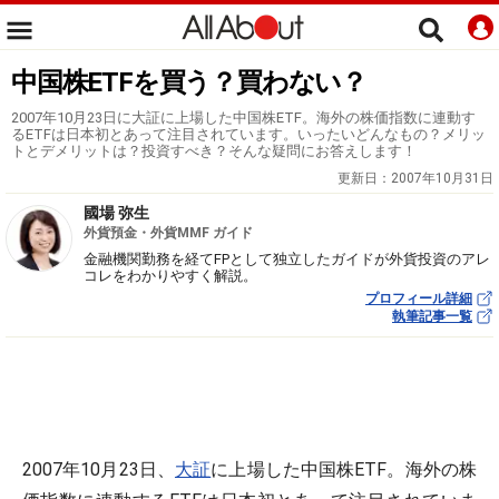
中国株ETFを買う？買わない？
2007年10月23日に大証に上場した中国株ETF。海外の株価指数に連動す
るETFは日本初とあって注目されています。いったいどんなもの？メリッ
トとデメリットは？投資すべき？そんな疑問にお答えします！
更新日：
2007年10月31日
國場 弥生
外貨預金・外貨MMF ガイド
金融機関勤務を経てFPとして独立したガイドが外貨投資のアレ
コレをわかりやすく解説。
プロフィール詳細
執筆記事一覧
2007年10月23日、
大証
に上場した中国株ETF。海外の株