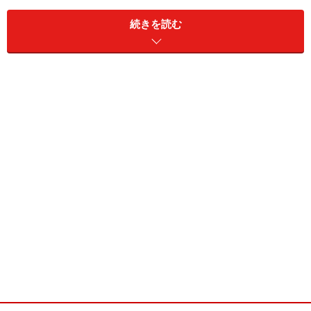
続きを読む
、業種別の株価指数などに連動するETFがありました
が、2007年8月には金の価格に連動するETFが登場。続
いて今回の中国の株価指数に連動するETFや、
小型株
指
数に連動するETFなど、上場が相次いでいます。
ETFのメリット、デメリット
ETFは、手軽に分散投資ができるという投資信託のメリ
ットと、上場させることで売買の自由度が高まるという