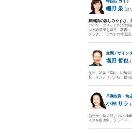
韓国語
ガイド
幡野 泉
(
は
韓国語の親しみやすさ、
アイケーブリッジ外語学院
シア語講座を運営。著書に『
ブック』『シゴトの韓国語
空間デザイン
塩野 哲也
(
長年、雑誌『室内』の編集
具・インテリアから、住宅
早期教育・幼
小林 サラ
(
胎児から幼児期までの“地
イスを提供中。プライベー