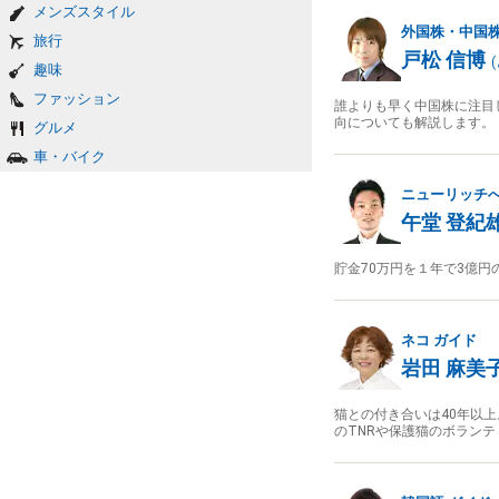
メンズスタイル
外国株・中国
旅行
戸松 信博
(
趣味
ファッション
誰よりも早く中国株に注目
向についても解説します。
グルメ
車・バイク
ニューリッチ
午堂 登紀
貯金70万円を１年で3億
ネコ
ガイド
岩田 麻美
猫との付き合いは40年以
のTNRや保護猫のボラン