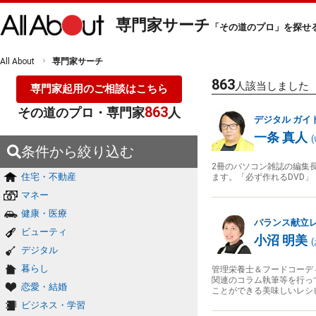
専門家サーチ
「その道のプロ」を探せ
All About
専門家サーチ
863
人該当しました
専門家起用のご相談はこちら
863
その道のプロ・専門家
人
デジタル
ガイ
一条 真人
(
条件から絞り込む
2冊のパソコン雑誌の編集
住宅・不動産
ます。「必ず作れるDVD」「
マネー
健康・医療
バランス献立
ビューティ
小沼 明美
(
デジタル
暮らし
管理栄養士＆フードコーデ
関連のコラム執筆等を行っ
恋愛・結婚
ことができる美味しいレシ
ビジネス・学習