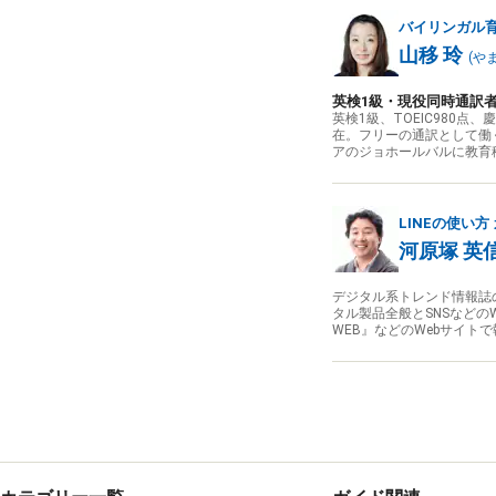
バイリンガル
山移 玲
(
や
英検1級・現役同時通訳
英検1級、TOEIC980
在。フリーの通訳として働
アのジョホールバルに教育
LINEの使い方
河原塚 英
デジタル系トレンド情報誌
タル製品全般とSNSなどのWe
WEB』などのWebサイト