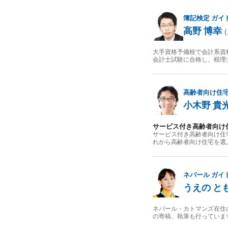
簿記検定
ガイ
高野 博幸
(
大手資格予備校で会計系資
会計士試験に合格し、税理
高齢者向け住
小木野 貴
サービス付き高齢者向け
サービス付き高齢者向け住
れから高齢者向け住宅を選
ネパール
ガイ
うえの と
ネパール・カトマンズ在住
の寄稿、執筆も行っていま