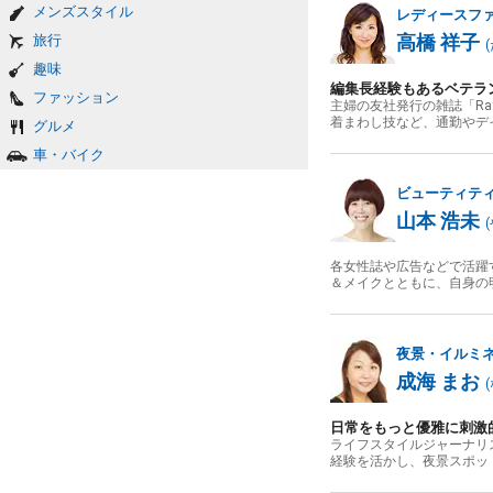
メンズスタイル
レディースフ
高橋 祥子
旅行
(
趣味
編集長経験もあるベテラ
ファッション
主婦の友社発行の雑誌「R
着まわし技など、通勤やデ
グルメ
車・バイク
ビューティテ
山本 浩未
(
各女性誌や広告などで活躍
＆メイクとともに、自身の
夜景・イルミ
成海 まお
(
日常をもっと優雅に刺激
ライフスタイルジャーナリ
経験を活かし、夜景スポッ