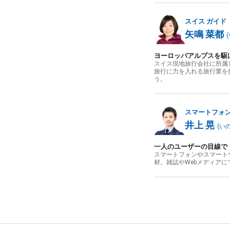
スイス
ガイド
矢鳴 菜都
(
ヨーロッパアルプスを駆
スイス現地旅行会社に所属
旅行に力を入れる旅行業を
う。
スマートフォ
井上 晃
(
い
一人のユーザーの目線で
スマートフォンやスマート
材。雑誌やWebメディア