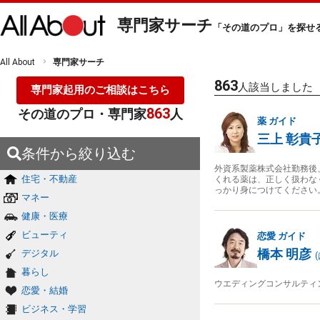
専門家サーチ
「その道のプロ」を探せ
All About
専門家サーチ
863
人該当しました
専門家起用のご相談はこちら
863
その道のプロ・専門家
人
薬
ガイド
三上 彰貴
条件から絞り込む
外資系製薬株式会社勤務後
住宅・不動産
くれる薬は、正しく扱わな
っかり身につけてください
マネー
健康・医療
ビューティ
恋愛
ガイド
橋本 明彦
デジタル
(
暮らし
ウエディングコンサルティ
恋愛・結婚
ビジネス・学習