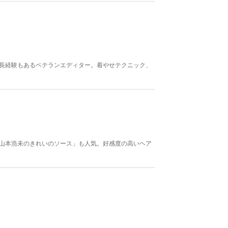
集長経験もあるベテランエディター。着やせテクニック、
「山本浩未のきれいのソース」も人気。好感度の高いヘア