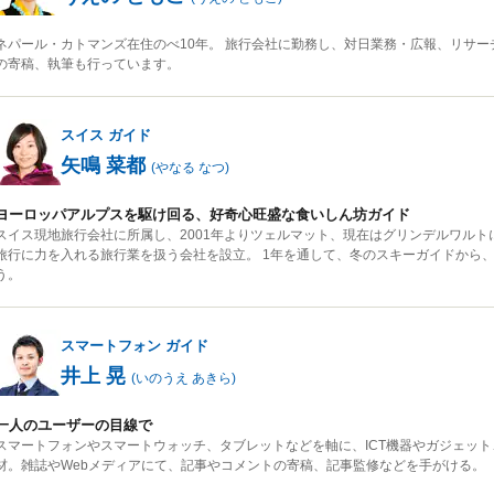
ネパール・カトマンズ在住のべ10年。 旅行会社に勤務し、対日業務・広報、リサー
の寄稿、執筆も行っています。
スイス
ガイド
矢鳴 菜都
(
やなる なつ
)
ヨーロッパアルプスを駆け回る、好奇心旺盛な食いしん坊ガイド
スイス現地旅行会社に所属し、2001年よりツェルマット、現在はグリンデルワルト
旅行に力を入れる旅行業を扱う会社を設立。 1年を通して、冬のスキーガイドから
う。
スマートフォン
ガイド
井上 晃
(
いのうえ あきら
)
一人のユーザーの目線で
スマートフォンやスマートウォッチ、タブレットなどを軸に、ICT機器やガジェット
材。雑誌やWebメディアにて、記事やコメントの寄稿、記事監修などを手がける。