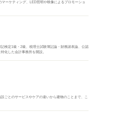
のマーケティング、LED照明や映像によるプロモーショ
。
記検定1級・2級、税理士試験簿記論・財務諸表論、公認
に特化した会計事務所を開設。
施設ごとのサービスやケアの違いから建物のことまで、こ