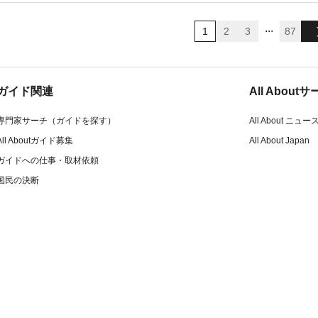
...
1
2
3
87
ガイド関連
All Abou
専門家サーチ（ガイドを探す）
All About ニュー
All Aboutガイド募集
All About Japan
ガイドへの仕事・取材依頼
国民の決断