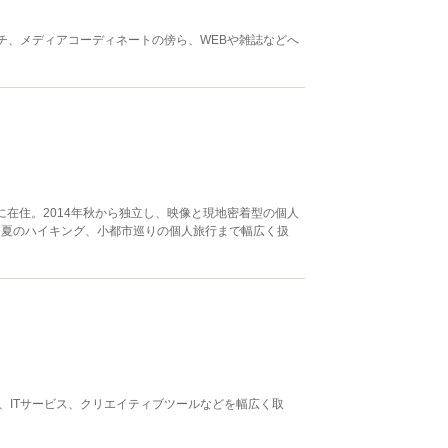
チ、メディアコーディネートの傍ら、WEBや雑誌などへ
に在住。2014年秋から独立し、映像と現地密着型の個人
、夏のハイキング、小都市巡りの個人旅行まで幅広く扱
、ITサービス、クリエイティブツールなどを幅広く取