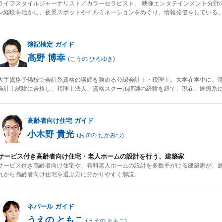
ライフスタイルジャーナリスト／カラーセラピスト。 映像エンタテインメント分野
ン経験を活かし、夜景スポットやイルミネーションをめぐり、情報発信をしている
簿記検定
ガイド
高野 博幸
(
こうの ひろゆき
)
大手資格予備校で会計系資格の講師を務める公認会計士・税理士。大学在学中に、簿
会計士試験に合格し、税理士法人、資格スクール講師の経験を経て、現在、医療系
高齢者向け住宅
ガイド
小木野 貴光
(
おぎの たかみつ
)
サービス付き高齢者向け住宅・老人ホームの設計を行う、建築家
サービス付き高齢者向け住宅や、有料老人ホームの設計を多数手がける建築家が、
れから高齢者向け住宅を選ぶ方に分かりやすく解説。
ネパール
ガイド
うえの ともこ
(
うえの ともこ
)