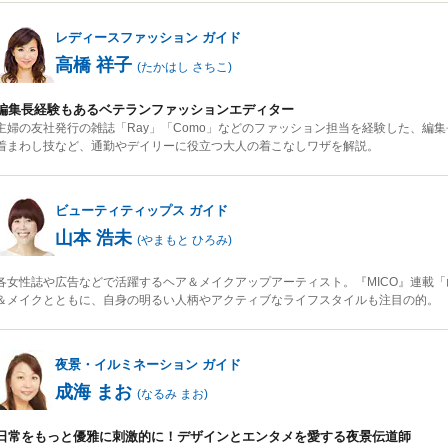
レディースファッション
ガイド
高橋 祥子
(
たかはし さちこ
)
編集長経験もあるベテランファッションエディター
主婦の友社発行の雑誌「Ray」「Como」などのファッション担当を経験した、編
着まわし技など、通勤やデイリーに役立つ大人の着こなしワザを解説。
ビューティティップス
ガイド
山本 浩未
(
やまもと ひろみ
)
各女性誌や広告などで活躍するヘア＆メイクアップアーティスト。『MICO』連載
＆メイクとともに、自身の明るい人柄やアクティブなライフスタイルも注目の的。
夜景・イルミネーション
ガイド
成海 まお
(
なるみ まお
)
日常をもっと優雅に刺激的に！デザインとエンタメを愛する夜景伝道師