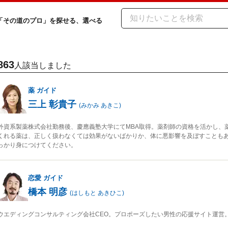
「その道のプロ」を探せる、選べる
863
人該当しました
薬
ガイド
三上 彰貴子
(
みかみ あきこ
)
外資系製薬株式会社勤務後、慶應義塾大学にてMBA取得。薬剤師の資格を活かし、
くれる薬は、正しく扱わなくては効果がないばかりか、体に悪影響を及ぼすことも
っかり身につけてください。
恋愛
ガイド
橋本 明彦
(
はしもと あきひこ
)
ウエディングコンサルティング会社CEO。プロポーズしたい男性の応援サイト運営