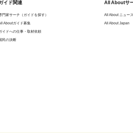
ガイド関連
All Abou
専門家サーチ（ガイドを探す）
All About ニュー
All Aboutガイド募集
All About Japan
ガイドへの仕事・取材依頼
国民の決断