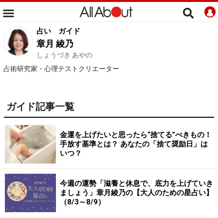
占い
ガイド
章月 綾乃
しょうづき あやの
占術研究家・心理テストクリエーター
ガイド記事一覧
金運を上げたいと思ったら“捨てる”べきもの！
手放す基準とは？ あなたの「捨て奨励日」は
いつ？
今週の運勢「滋養と休息で、底力を上げていき
ましょう」章月綾乃の【大人のための星占い】
（8/3～8/9）