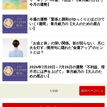
ャー＆トラベル運、1位は？【章月綾乃が占う
今月の運勢】
今週の運勢「緊張と調和がゆっくりとほどけて
いく1週間」 章月綾乃の【大人のための星占
い】
「お金と体」の深い関係。首が回らない、爪に
火を灯す…慣用句に隠れた“金運アップ”のヒン
トとは？
2026年7月20日～7月26日の運勢「不利益、理
不尽には声を上げて」 章月綾乃の【大人のた
めの星占い】
次のページへ
1
/
228